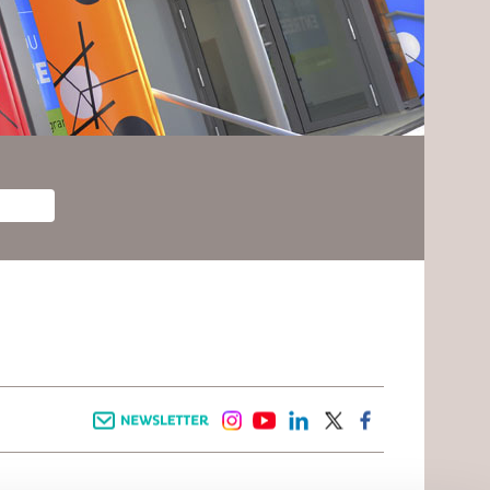
Newsletter
instagram
youtube
linkedin
twitter
facebook