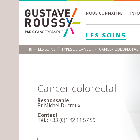
NOUS CONNAÎTRE
INF
Toggle
Toggle
LES SOINS
Toggle
LES SOINS
TYPES DE CANCER
CANCER COLORECTAL
ACCUEIL
Toggle
Cancer colorectal
Responsable
Pr Michel Ducreux
Contact
Tél. : +33 (0)1 42 11 57 99