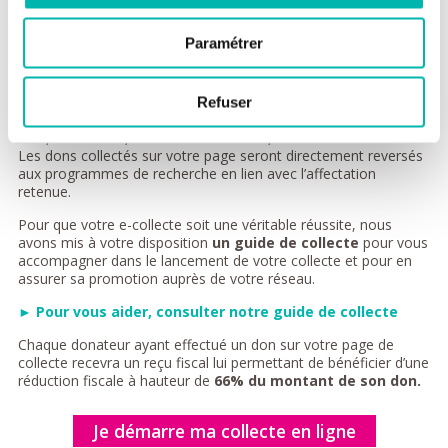
Votre page de collecte pourra être personnalisée et dédiée à la
Paramétrer
cause qui vous tient à cœur. Vous avez la possibilité, si vous le
souhaitez, d’affecter votre page de collecte à l’une des 13
pathologies suivantes : cancer du
côlon
, de l’
enfant
, du
pancréas
, de la
prostate
, de la
peau
, du
poumon
, du
sein
,
Refuser
cancers
gynécologiques
, cancers
hématologiques
, cancers
ORL
,
sarcomes
, tumeurs
cérébrales
, tumeurs
endocrines
.
Les dons collectés sur votre page seront directement reversés
aux programmes de recherche en lien avec l’affectation
retenue.
Pour que votre e-collecte soit une véritable réussite, nous
avons mis à votre disposition
un guide de collecte
pour vous
accompagner dans le lancement de votre collecte et pour en
assurer sa promotion auprès de votre réseau.
► Pour vous aider, consulter notre guide de collecte
Chaque donateur ayant effectué un don sur votre page de
collecte recevra un reçu fiscal lui permettant de bénéficier d’une
réduction fiscale à hauteur de
66% du montant de son don.
Je démarre ma collecte en ligne