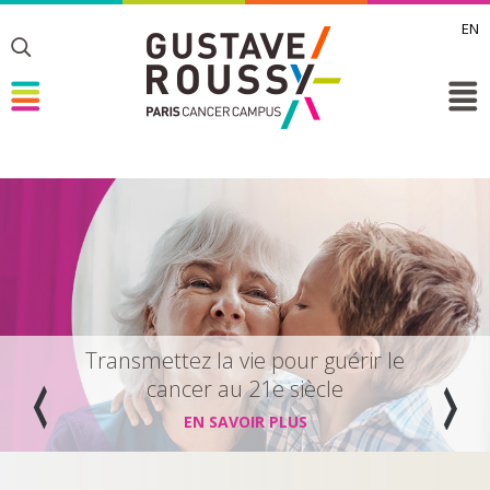
EN
Toggle
Toggle
Toggle
Toggle
Transmettez la vie pour guérir le
cancer au 21e siècle
EN SAVOIR PLUS
Prev
Next