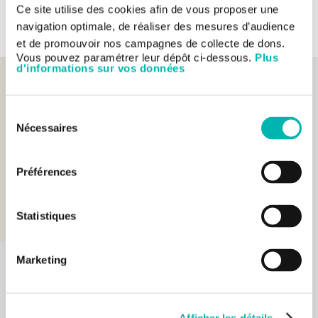
Ce site utilise des cookies afin de vous proposer une
TOUTES LES ACTUALITÉS
navigation optimale, de réaliser des mesures d’audience
et de promouvoir nos campagnes de collecte de dons.
Vous pouvez paramétrer leur dépôt ci-dessous.
Plus
d'informations sur vos données
La prise en charge
Sélection
des enfants
Nécessaires
du
et des adolescents
consentement
à Gustave Roussy
Préférences
VOIR LA VIDÉO
Statistiques
Marketing
Des activités éducatives,
ludiques et culturelles
Afficher les détails