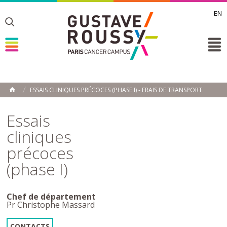
EN
Toggle
Toggle
Toggle
ESSAIS CLINIQUES PRÉCOCES (PHASE I) - FRAIS DE TRANSPORT
ACCUEIL
Toggle
Essais
cliniques
précoces
(phase I)
Chef de département
Pr Christophe Massard
CONTACTS