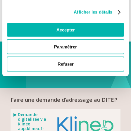
Afficher les détails
Accepter
Paramétrer
VOIR LES ESSAIS PRÉCOCES
Refuser
en cours
Faire une demande d’adressage au DITEP
Demande
digitalisée via
Klineo
app.klineo.fr