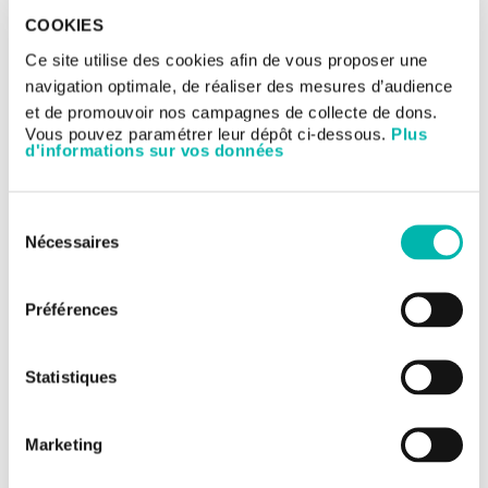
certains essais cliniques promus par un laboratoire
pharmaceutique, l’intégralité des frais de transport pourra vous
COOKIES
être remboursée mais vous devrez en faire l’avance. Si ces frais
Ce site utilise des cookies afin de vous proposer une
sont pris en charge par le laboratoire, des documents de
demande de remboursement vous seront fournis par le
navigation optimale, de réaliser des mesures d’audience
médecin. Il est donc important que vous en discutiez avec le
et de promouvoir nos campagnes de collecte de dons.
médecin avant de vous engager dans l’étude.
Vous pouvez paramétrer leur dépôt ci-dessous.
Plus
d'informations sur vos données
Sélection
Nécessaires
du
consentement
Préférences
Statistiques
Marketing