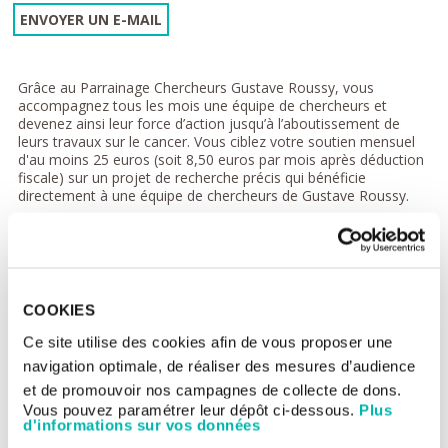
ENVOYER UN E-MAIL
Grâce au Parrainage Chercheurs Gustave Roussy, vous
accompagnez tous les mois une équipe de chercheurs et
devenez ainsi leur force d’action jusqu’à l’aboutissement de
leurs travaux sur le cancer. Vous ciblez votre soutien mensuel
d'au moins 25 euros (soit 8,50 euros par mois après déduction
fiscale) sur un projet de recherche précis qui bénéficie
directement à une équipe de chercheurs de Gustave Roussy.
Etre parrain, c’est vivre le quotidien d’un projet de recherche et
suivre ses résultats.
Vos avantages
COOKIES
Vous ne recevez pas de courriers d'appel à dons
(uniquement votre magazine des donateurs, 3 fois par an).
Ce site utilise des cookies afin de vous proposer une
Vous êtes totalement libre : à tout moment, vous pouvez
navigation optimale, de réaliser des mesures d’audience
modifier ou suspendre votre soutien.
et de promouvoir nos campagnes de collecte de dons.
Vous pourrez déduire 198 euros de votre impôt sur le
Vous pouvez paramétrer leur dépôt ci-dessous.
Plus
revenu.
d'informations sur vos données