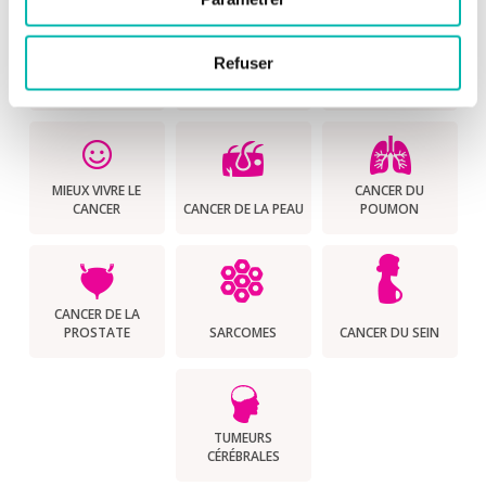
Refuser
CANCER
CANCER DE
CANCERS
COLORECTAL
L'ENFANT
GYNÉCOLOGIQUES
MIEUX VIVRE LE
CANCER DU
CANCER
CANCER DE LA PEAU
POUMON
CANCER DE LA
PROSTATE
SARCOMES
CANCER DU SEIN
TUMEURS
CÉRÉBRALES