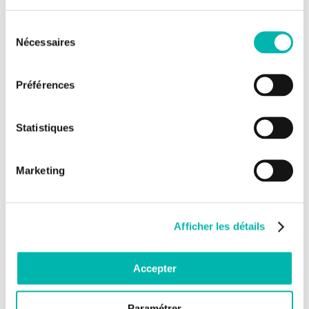
Vous recevez un seul
reçu fiscal
qui regroupe l'ensemble
des versements de votre parrainage de chercheurs.
Sélection
Pour mettre en place votre parrainage de chercheurs, rendez-
Nécessaires
du
vous sur le
formulaire de don.
consentement
Nos engagements
Préférences
vous êtes invité(e) à rencontrer les chercheurs lors de
visites privées de Gustave Roussy.
vous êtes également convié(e) à la rencontre annuelle
Statistiques
"Parrainage Chercheurs". Ce rendez-vous est un moment
privilégié où l’équipe que vous soutenez vous présente ses
avancées.
Marketing
vous recevez par e-mails des informations régulières sur
les avancées de votre équipe.
vous recevez chaque année 3 magazines donateurs
"
Gustave Roussy & Vous
".
Afficher les détails
Et si pour 8,50 euros par mois (après déduction fiscale de 66%)
vous accélériez les découvertes contre le cancer ?
Accepter
Les programmes à parrainer
Paramétrer