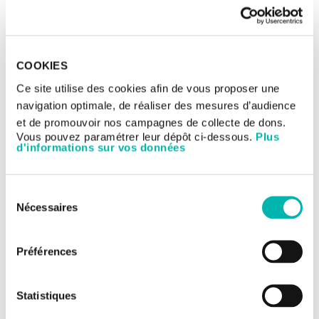
DEMANDER UN RDV
Généralités
COOKIES
Traitement
Ce site utilise des cookies afin de vous proposer une
navigation optimale, de réaliser des mesures d’audience
Equipe
et de promouvoir nos campagnes de collecte de dons.
Demande de prise en charge ou d'avis
Vous pouvez paramétrer leur dépôt ci-dessous.
Plus
d'informations sur vos données
Membres du comité Sarcomes
Sélection
Nécessaires
du
Responsable comité :
Matthieu Faron
consentement
Oncologues :
Pr Axel LeCesne
Préférences
Dr Rastilav Bahleda
Dr Benjamin Verret
Dr Julien Vibert
Statistiques
Dr Julie Chartier
Dr Tarek Assi