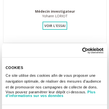
Médecin investigateur
Yohann LORIOT
VOIR L'ESSAI
CSET 3562
Etude de phase 1/2 visant à administrer une
immunothérapie (anticorps...
COOKIES
OSE-279-C101: Étude de phase 1/2, multicentrique, de
Ce site utilise des cookies afin de vous proposer une
détermination de dose et d'expansion de...
navigation optimale, de réaliser des mesures d’audience
et de promouvoir nos campagnes de collecte de dons.
Vous pouvez paramétrer leur dépôt ci-dessous.
Plus
d'informations sur vos données
Médecin investigateur
Anas GAZZAH