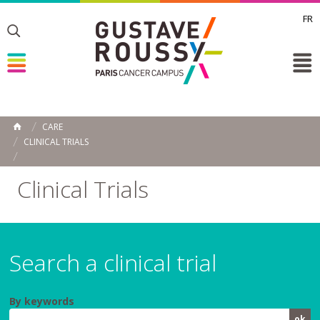
FR
Toggle
Toggle
Toggle
CARE
HOME
CLINICAL TRIALS
Clinical Trials
Search a clinical trial
By keywords