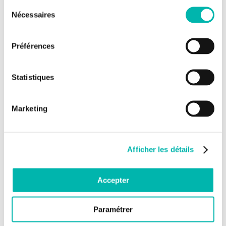
Sélection
VOIR L'ESSAI
Nécessaires
du
consentement
Préférences
CSET 4111
Essai PHOEBUS : restauration d’un microbiome
Statistiques
intestinal sain avec MaaT033 pour...
Marketing
PHOEBUS: Étude de phase IIb multicentrique, randomisée et
en double aveugle évaluant MaaT033, un...
Afficher les détails
Médecin investigateur
Cristina CASTILLA-LLORENTE
Accepter
VOIR L'ESSAI
Paramétrer