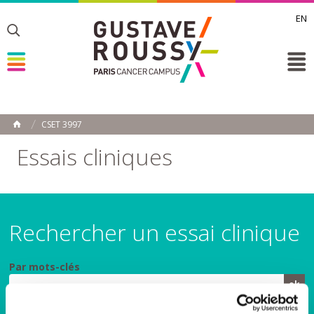
EN
Toggle
Toggle
Toggle
CSET 3997
ACCUEIL
Toggle
Essais cliniques
Rechercher un essai clinique
Par mots-clés
Par spécialité