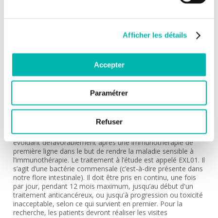
Dr Valérie BOIGE
INDICATION:
Carcinome hépatocellulaire
Afficher les détails
DESCRIPTION:
Le carcinome hépatocellulaire (CHC) est le cancer primaire
Accepter
du foie le plus fréquent, avec un taux de mortalité élevé.
L’immunothérapie s'est imposée comme une norme de
soins pour les patients atteints de CHC avancé et/ou non
Paramétrer
résécable en première ligne de traitement. Cependant, le
taux de réponse reste insuffisant. Cette étude a pour
objectif d’évaluer l'efficacité et la sécurité de l'association
Refuser
atezolizumab-bevacizumab avec une supplémentation
bactérienne (EXL01) chez les patients atteints de CHC
évoluant défavorablement après une immunothérapie de
première ligne dans le but de rendre la maladie sensible à
l’immunothérapie. Le traitement à l’étude est appelé EXL01. Il
s’agit d’une bactérie commensale (c’est-à-dire présente dans
notre flore intestinale). Il doit être pris en continu, une fois
par jour, pendant 12 mois maximum, jusqu’au début d'un
traitement anticancéreux, ou jusqu'à progression ou toxicité
inacceptable, selon ce qui survient en premier. Pour la
recherche, les patients devront réaliser les visites