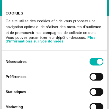
COOKIES
Ce site utilise des cookies afin de vous proposer une
RETOUR AUX ESSAIS CLINIQUES
navigation optimale, de réaliser des mesures d’audience
Les essais cliniques
et de promouvoir nos campagnes de collecte de dons.
Cancers digestifs
Vous pouvez paramétrer leur dépôt ci-dessous.
Plus
d'informations sur vos données
Supplémentation
bactérienne CHC avancé
Sélection
Nécessaires
du
TITRE DE L'ÉTUDE:
consentement
MOTHER: Modification du MicrobiOTe chez les patients
Préférences
traités par immunothérapie pour un carcinome
hépatocellulaire
Statistiques
NUMÉRO DE L'ÉTUDE:
CSET 3997
Marketing
MÉDECIN INVESTIGATEUR: