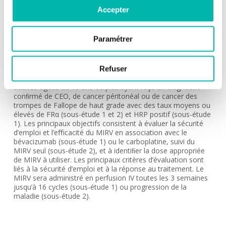
Accepter
Alexandra LEARY
INDICATION:
Paramétrer
Ovaire
DESCRIPTION:
Refuser
Etude panier de phase 2, randomisée, en ouvert, portant sur
le Mirvetuximab Soravtansine. Seront incluses des patientes
adultes âgées de 18 ans ou plus ayant reçu un diagnostic
conﬁrmé de CEO, de cancer péritonéal ou de cancer des
trompes de Fallope de haut grade avec des taux moyens ou
élevés de FRα (sous-étude 1 et 2) et HRP positif (sous-étude
1). Les principaux objectifs consistent à évaluer la sécurité
d’emploi et l’eﬃcacité du MIRV en association avec le
bévacizumab (sous-étude 1) ou le carboplatine, suivi du
MIRV seul (sous-étude 2), et à identiﬁer la dose appropriée
de MIRV à utiliser. Les principaux critères d’évaluation sont
liés à la sécurité d’emploi et à la réponse au traitement. Le
MIRV sera administré en perfusion IV toutes les 3 semaines
jusqu’à 16 cycles (sous-étude 1) ou progression de la
maladie (sous-étude 2).