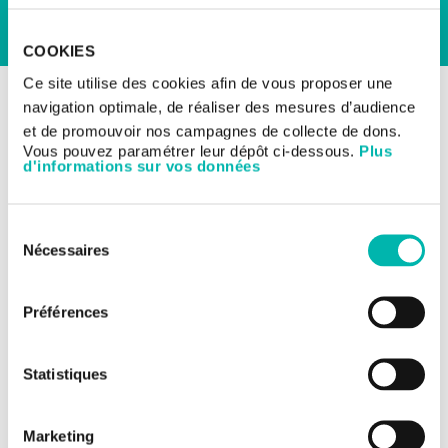
COOKIES
Ce site utilise des cookies afin de vous proposer une
RETOUR AUX ESSAIS CLINIQUES
navigation optimale, de réaliser des mesures d’audience
Les essais cliniques
et de promouvoir nos campagnes de collecte de dons.
Cancers du poumon - cancers
Vous pouvez paramétrer leur dépôt ci-dessous.
Plus
thoraciques
d'informations sur vos données
Traitement de première
intention du cancer du
Sélection
poumon non à petites
Nécessaires
du
cellules
consentement
Préférences
TITRE DE L'ÉTUDE:
Etude clinique multicentrique de phase II/III,
Statistiques
randomisée, portant sur le BNT327 associé à une
chimiothérapie et d'autres agents expérimentaux dans
le traitement de première intention du cancer du
Marketing
poumon non à petites cellules