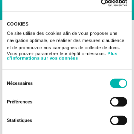
COOKIES
RETOUR AUX ESSAIS CLINIQUES
Ce site utilise des cookies afin de vous proposer une
Les essais cliniques
navigation optimale, de réaliser des mesures d’audience
Cancers urologiques
et de promouvoir nos campagnes de collecte de dons.
Essai de phase 3
Vous pouvez paramétrer leur dépôt ci-dessous.
Plus
d'informations sur vos données
carcinome rénal à cellules
claire métastatique.
Sélection
Nécessaires
du
consentement
TITRE DE L'ÉTUDE:
Essai de de phase 3 multicentrique, randomisé,
Préférences
contrôlé, en double aveugle, de Casdatifan et
Cabozantinib contre Cabozantinib et placebo chez des
patients atteints d'un carcinome rénal à cellules claires
Statistiques
métastatique.