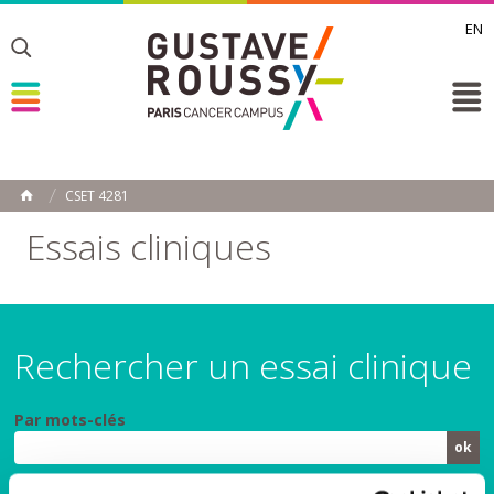
EN
Toggle
Toggle
Toggle
CSET 4281
ACCUEIL
Toggle
Essais cliniques
Rechercher un essai clinique
Par mots-clés
Par spécialité