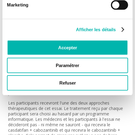
NUMÉRO DE L'ÉTUDE:
Marketing
CSET 4281
MÉDECIN INVESTIGATEUR:
Laurence ALBIGES
Afficher les détails
INDICATION:
Cancer du rein
Accepter
DESCRIPTION:
PEAK-1 étudiera si un traitement combiné expérimental -
Paramétrer
casdatifan + cabozantinib - permettra aux participants
atteints d'un ccRCC qui s'est propagé au-delà des reins et qui
ont déjà été traités par un type de médicament appelé
immunothérapie, de vivre plus longtemps sans progression
Refuser
de leur cancer que les participants traités par cabozantinib +
placebo.
Les participants recevront l'une des deux approches
thérapeutiques de cet essai. Le traitement reçu par chaque
participant sera choisi au hasard par un programme
informatique. Les médecins et les participants à l'essai ne
décideront pas - ni même ne sauront - qui recevra le
casdatifan + cabozantinib et qui recevra le cabozantinib +