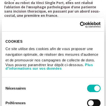
Grâce au robot da Vinci Single Port, elles ont réalisé
l’ablation de l’œsophage pathologique d’une patiente
sans incision thoracique, en passant par un abord sous-
costal, une première en France.
COOKIES
Ce site utilise des cookies afin de vous proposer une
navigation optimale, de réaliser des mesures d’audience
et de promouvoir nos campagnes de collecte de dons.
Vous pouvez paramétrer leur dépôt ci-dessous.
Plus
Gustave Roussy fait partie des premiers centres français à
d'informations sur vos données
s’être équipé, début 2025, du robot chirurgical da Vinci Single
Port. Cette technologie permet de réaliser des interventions
complexes à travers une incision unique de quelques
Sélection
centimètres, voire par voie naturelle lorsque cela est possible.
Nécessaires
du
Soutenue par cette technologie, la Dr Léonor Benhaim et son
consentement
équipe ont réalisé en avril une œsophagectomie par voie
transdiaphragmatique chez une patiente atteinte d’un cancer de
Préférences
l’œsophage. L’intervention visait à retirer l’organe malade et à