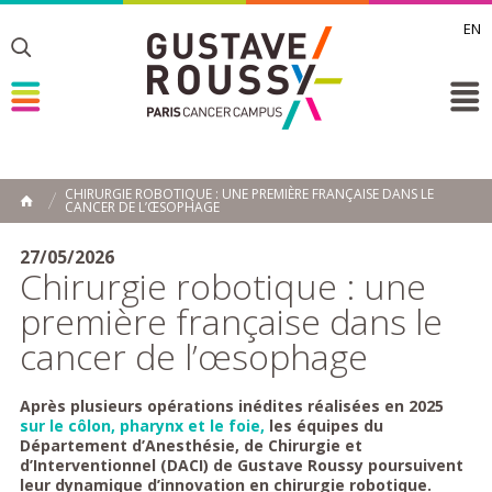
EN
Toggle
Toggle
Toggle
CHIRURGIE ROBOTIQUE : UNE PREMIÈRE FRANÇAISE DANS LE
CANCER DE L’ŒSOPHAGE
ACCUEIL
Toggle
27/05/2026
Chirurgie robotique : une
première française dans le
cancer de l’œsophage
Après plusieurs opérations inédites réalisées en 2025
sur le côlon, pharynx et le foie,
les équipes du
Département d’Anesthésie, de Chirurgie et
d’Interventionnel (DACI) de Gustave Roussy poursuivent
leur dynamique d’innovation en chirurgie robotique.