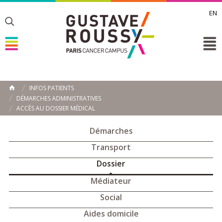
EN
Toggle
Toggle
Toggle
INFOS PATIENTS
ACCUEIL
DÉMARCHES ADMINISTRATIVES
Toggle
ACCÈS AU DOSSIER MÉDICAL
Démarches
Transport
Dossier
Médiateur
Social
Aides domicile