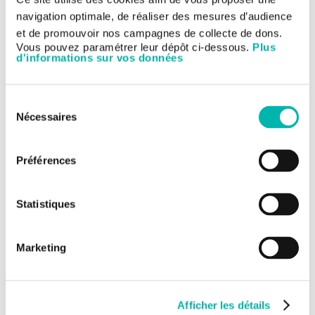
(document PDF)
navigation optimale, de réaliser des mesures d’audience
Attester de votre identité (carte nationale d'identité,
et de promouvoir nos campagnes de collecte de dons.
passeport...)
Vous pouvez paramétrer leur dépôt ci-dessous.
Plus
Pour les ayants droits : indiquer le motif de leur demande
d'informations sur vos données
et attester de leur qualité d’ayant droit (acte notarié,
certificat d’hérédité, livret de famille, …)
Préciser les modalités de communication que vous avez
Sélection
choisies :
Nécessaires
du
envoi de copies du dossier médical à votre adresse ;
consentement
consultation sur place de votre dossier médical : dans
ce cas, un accompagnement médical peut vous être
Préférences
proposé, il est facultatif.
Adresser votre demande
Statistiques
par courrier à :
Gustave Roussy
RÉFÉRENTE ACCÈS DOSSIER – Madame BUISSON
Angélique
Marketing
Département de biologie et pathologie médicales
Bureau 7717/ERP - 1
114, Rue Édouard-Vaillant
94805 VILLEJUIF Cedex
Afficher les détails
par mail :
accesdossier@gustaveroussy.fr