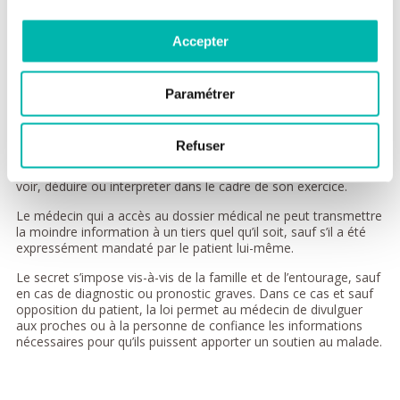
Si vous êtes mineur, le droit d’accès au dossier médical est
Accepter
exercé par les titulaires de l’autorité parentale.
Secret médical
Paramétrer
Le secret médical est un droit du patient et un devoir du
médecin. Il se justifie par l’obligation de discrétion et de respect
de la personne et couvre l’ensemble des informations confiées
Refuser
par le patient à son médecin et plus largement à l’équipe
hospitalière, mais également ce que le médecin a pu entendre,
voir, déduire ou interpréter dans le cadre de son exercice.
Le médecin qui a accès au dossier médical ne peut transmettre
la moindre information à un tiers quel qu’il soit, sauf s’il a été
expressément mandaté par le patient lui-même.
Le secret s’impose vis-à-vis de la famille et de l’entourage, sauf
en cas de diagnostic ou pronostic graves. Dans ce cas et sauf
opposition du patient, la loi permet au médecin de divulguer
aux proches ou à la personne de confiance les informations
nécessaires pour qu’ils puissent apporter un soutien au malade.