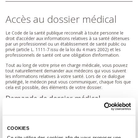
Accès au dossier médical
Le Code de la santé publique reconnaît à toute personne le
droit d’accéder aux informations relatives à sa santé détenues
par un professionnel ou un établissement de santé public ou
privé (article L. 1111-7 issu de la loi du 4 mars 2002) et les
professionnels de santé ont une obligation d’information.
Tout au long de votre prise en charge médicale, vous pouvez
tout naturellement demander aux médecins qui vous suivent
les informations relatives à votre santé. Lors de ce dialogue
privilégié, le médecin peut vous communiquer, chaque fois que
cela est possible, des éléments de votre dossier.
Demande de dossier médical
Si vous souhaitez accéder à votre dossier médical, directement
ou par l’intermédiaire d’un médecin, vous devez nous retourner
le formulaire de demande de dossier, dûment complété et
signé, accompagné des pièces justificatives :
COOKIES
Télécharger le formulaire d'accès au dossier médical
Ce site utilise des cookies afin de vous proposer une