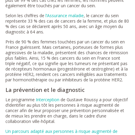
plus de 99 % des cas chez les femmes, les hommes peuvent
également être touchés par un cancer du sein.
Selon les chiffres de
l’Assurance maladie
, le cancer du sein
représente 33 % des cas de cancers de la femme, et plus de 80
% des cas se déclarent après 50 ans, avec un âge moyen du
diagnostic à 64 ans.
Près de 90 % des femmes touchées par un cancer du sein en
France guérissent. Mais certaines, porteuses de formes plus
agressives de la maladie, présentent des chances de rémission
plus faibles. Ainsi, 15 % des cancers du sein en France sont
triple négatif, ce qui signifie que les tumeurs ne présentant pas
de récepteurs hormonaux (progestérone et œstrogène) et à la
protéine HER2, rendent ces cancers inéligibles aux traitements
par hormonothérapie ou par inhibiteurs de la protéine HER2.
La prévention et le diagnostic
Le programme
Interception
de Gustave Roussy a pour objectif
d’identifier au plus tôt les personnes à risque augmenté de
cancer afin de leur proposer une prévention personnalisée et
de mieux les prendre en charge, dans le cadre d’une
collaboration ville-hôpital.
Un parcours adapté aux personnes à risque augmenté de