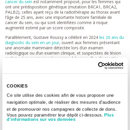
cancer du sein
est notamment proposé, pour les femmes qui
ont une prédisposition génétique (mutation BRCA1, BRCA2,
PALB2), celles ayant reçu de la radiothérapie au thorax avant
l’âge de 25 ans, avec une importante histoire familiale de
cancer du sein, ou qui sont identifiées comme à risque
augmenté estimé par un score composite.
Parallèlement, Gustave Roussy a célébré en 2024
les 20 ans du
diagnostic du sein en un jour
, ouvert aux femmes présentant
une anomalie mammaire détectée lors d’un examen
radiologique ou d’un examen clinique, et suspectées de lésion
maligne. Les examens nécessaires à la pose d’un diagnostic
sont condensés sur un même lieu et lors d’une seule journée.
La prise en charge
Après la pose d’un diagnostic, l'équipe de pathologie
COOKIES
mammaire de Gustave Roussy intervient pour la prise en
charge complète du traitement des cancers du sein : chirurgie,
Ce site utilise des cookies afin de vous proposer une
chirurgie reconstructrice, chimiothérapie, radiothérapie,
navigation optimale, de réaliser des mesures d’audience
thérapies ciblées, immunothérapies, suivis post-thérapeutiques
et soins de support. Le comité peut également orienter les
et de promouvoir nos campagnes de collecte de dons.
patientes vers des essais cliniques ouverts à Gustave Roussy.
Vous pouvez paramétrer leur dépôt ci-dessous.
Plus
d'informations sur vos données
► Pour en savoir plus