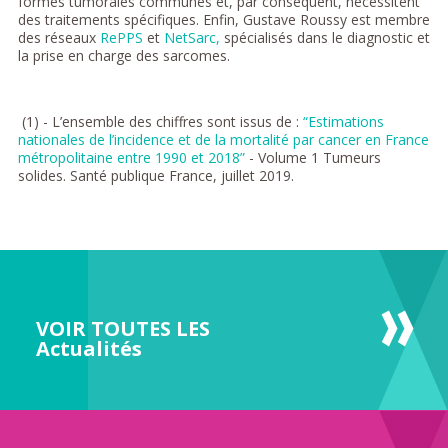
formes tumorales communes et, par conséquent, nécessitent
des traitements spécifiques. Enfin, Gustave Roussy est membre
des réseaux
RePPS
et
NetSarc,
spécialisés dans le diagnostic et
la prise en charge des sarcomes.
(1) - L’ensemble des chiffres sont issus de :
“Estimations
nationales de l’incidence et de la mortalité par cancer en France
métropolitaine entre 1990 et 2018”
- Volume 1 Tumeurs
solides. Santé publique France, juillet 2019.
VOIR TOUTES LES
Actualités