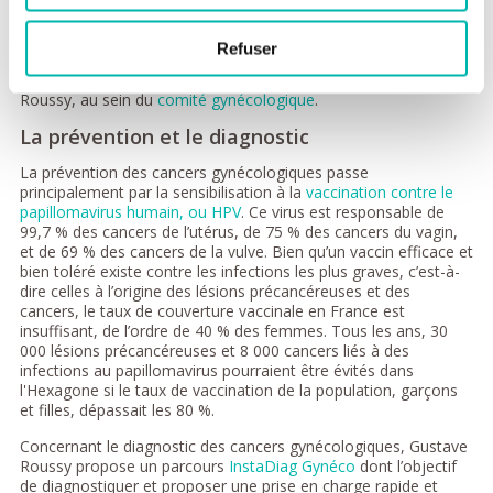
Les sarcomes gynécologiques (utérins ou autre).
Les maladies trophoblastiques.
Refuser
L’ensemble de ces pathologies sont prises en charge à Gustave
Roussy, au sein du
comité gynécologique
.
La prévention et le diagnostic
La prévention des cancers gynécologiques passe
principalement par la sensibilisation à la
vaccination contre le
papillomavirus humain, ou HPV
. Ce virus est responsable de
99,7 % des cancers de l’utérus, de 75 % des cancers du vagin,
et de 69 % des cancers de la vulve. Bien qu’un vaccin efficace et
bien toléré existe contre les infections les plus graves, c’est-à-
dire celles à l’origine des lésions précancéreuses et des
cancers, le taux de couverture vaccinale en France est
insuffisant, de l’ordre de 40 % des femmes. Tous les ans, 30
000 lésions précancéreuses et 8 000 cancers liés à des
infections au papillomavirus pourraient être évités dans
l'Hexagone si le taux de vaccination de la population, garçons
et filles, dépassait les 80 %.
Concernant le diagnostic des cancers gynécologiques, Gustave
Roussy propose un parcours
InstaDiag Gynéco
dont l’objectif
de diagnostiquer et proposer une prise en charge rapide et