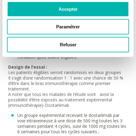
Accepter
Objectifs secondaires :
Evaluer dans les 2 bras :
Paramétrer
la réponse au traitement, la survie globale, la sécurité
des traitements ainsi que la qualité de vie.
l'efficacité du dostarlimab chez certains patients
Refuser
n’ayant pas répondu à la chimiothérapie standard et qui
recevront en 2ème ligne de traitement le dostarlimab, à
condition qu’ils soient éligibles.
Design de l’essai :
Les patients éligibles seront randomisés en deux groupes
Il s’agit d’une randomisation 1 : 1 avec une chance de 50 %
d’être dans le bras immunothérapie comme premier
traitement.
A noter que tous les malades de l’étude vont avoir la
possibilité d’être exposés au traitement expérimental
(immunothérapie)-Dostarlimab
Un groupe expérimental recevant le dostarlimab par
voie intraveineuse à une dose de 500 mg toutes les 3
semaines pendant 4 cycles, suivi de 1000 mg toutes les
6 semaines pour tous les cycles suivants ;