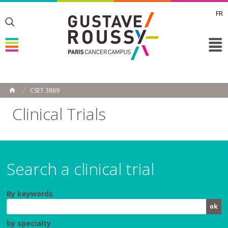
FR
Toggle
Toggle
Toggle
CSET 3869
HOME
Clinical Trials
Search a clinical trial
By keywords
by specialty