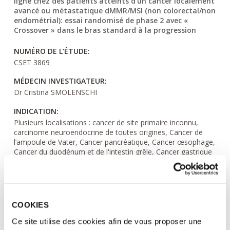
ligne chez des patients atteints d'un cancer localement
avancé ou métastatique dMMR/MSI (non colorectal/non
endométrial): essai randomisé de phase 2 avec «
Crossover » dans le bras standard à la progression
NUMÉRO DE L'ÉTUDE:
CSET 3869
MÉDECIN INVESTIGATEUR:
Dr Cristina SMOLENSCHI
INDICATION:
Plusieurs localisations : cancer de site primaire inconnu,
carcinome neuroendocrine de toutes origines, Cancer de
l’ampoule de Vater, Cancer pancréatique, Cancer œsophage,
Cancer du duodénum et de l'intestin grêle, Cancer gastrique
et de la jonction œsogastrique, Cancer glande surrénale,
Autres sarcomes
DESCRIPTION:
Les tumeurs avec un défaut de réparation des
COOKIES
mésappariements de l’ADN (dMMR) ou une instabilité des
microsatellites (MSI) sont généralement caractérisé par une
Ce site utilise des cookies afin de vous proposer une
instabilité génomique et hyper mutabilité due à une