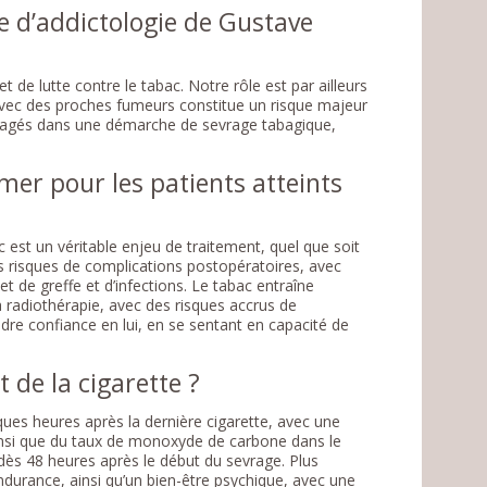
e d’addictologie de Gustave
 de lutte contre le tabac. Notre rôle est par ailleurs
vec des proches fumeurs constitue un risque majeur
ngagés dans une démarche de sevrage tabagique,
umer pour les patients atteints
c est un véritable enjeu de traitement, quel que soit
s risques de complications postopératoires, avec
t de greffe et d’infections. Le tabac entraîne
 radiothérapie, avec des risques accrus de
dre confiance en lui, en se sentant en capacité de
t de la cigarette ?
lques heures après la dernière cigarette, avec une
 ainsi que du taux de monoxyde de carbone dans le
dès 48 heures après le début du sevrage. Plus
ndurance, ainsi qu’un bien-être psychique, avec une