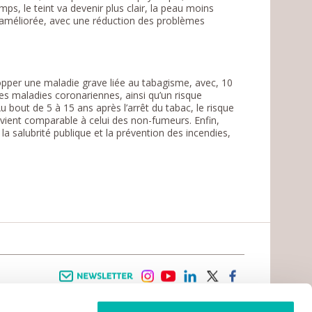
ps, le teint va devenir plus clair, la peau moins
t améliorée, avec une réduction des problèmes
opper une maladie grave liée au tabagisme, avec, 10
 des maladies coronariennes, ainsi qu’un risque
 bout de 5 à 15 ans après l’arrêt du tabac, le risque
evient comparable à celui des non-fumeurs. Enfin,
la salubrité publique et la prévention des incendies,
Newsletter
instagram
youtube
linkedin
twitter
facebook