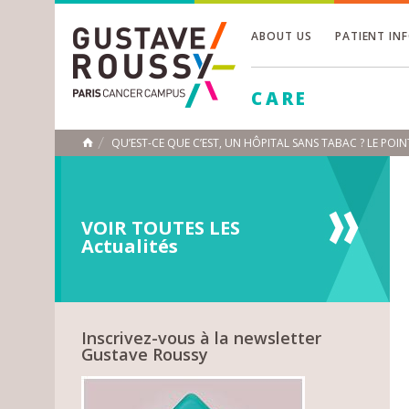
ABOUT US
PATIENT IN
Toggle
CARE
Toggle
Toggle
QU’EST-CE QUE C’EST, UN HÔPITAL SANS TABAC ? LE PO
HOME
VOIR TOUTES LES
Actualités
Inscrivez-vous à la newsletter
Gustave Roussy