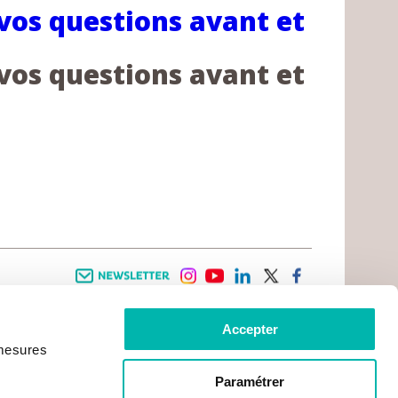
 vos questions avant et
 vos questions avant et
Newsletter
instagram
youtube
linkedin
twitter
facebook
Accepter
 INFORMATION
INFOS PRATIQUES
 mesures
TER WITH CANCER
CONTACTS
PRACTICAL INFORMATION
TS AND CARERS AREA
GETTING TO GUSTAVE ROUSSY
GHTS
Paramétrer
GETTING TO CHEVILLY - LARUE
ATIVE ARRANGEMENTS