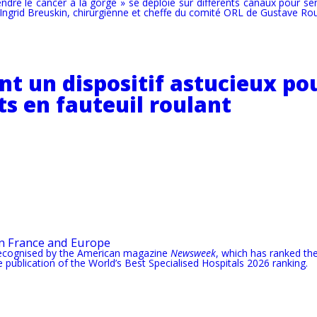
e le cancer à la gorge » se déploie sur différents canaux pour se
Ingrid Breuskin, chirurgienne et cheffe du comité ORL de Gustave Rou
t un dispositif astucieux pour
s en fauteuil roulant
in France and Europe
recognised by the American magazine
Newsweek
, which has ranked the
publication of the World’s Best Specialised Hospitals 2026 ranking.