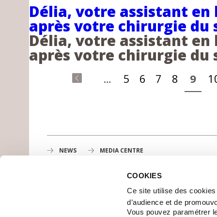
Délia, votre assistant en
après votre chirurgie du 
Délia, votre assistant en
après votre chirurgie du 
Pages
…
5
6
7
8
9
1
«
first
NEWS
MEDIA CENTRE
COOKIES
Gustave Roussy
Ce site utilise des cookie
1st cancer center in Europe, 3200 professionals mobili
d’audience et de promouvo
MAP
Vous pouvez paramétrer l