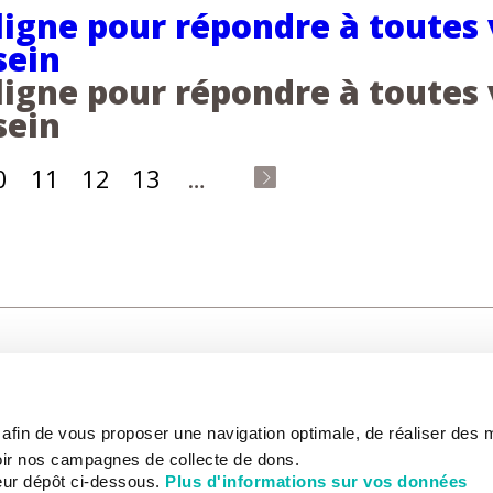
 ligne pour répondre à toutes
sein
 ligne pour répondre à toutes
sein
0
11
12
13
…
last
»
CARE
NOUS CONNAÎTRE
PATIENT
s afin de vous proposer une navigation optimale, de réaliser des
CANCER AU TRAVAIL
LIVING BET
zed.
RESEARCH
ABOUT US
THE PATIEN
ir nos campagnes de collecte de dons.
NEWSROOM
PATIENT RI
eur dépôt ci-dessous.
Plus d'informations sur vos données
EDUCATION
THE INSTITUTE
ADMINISTR