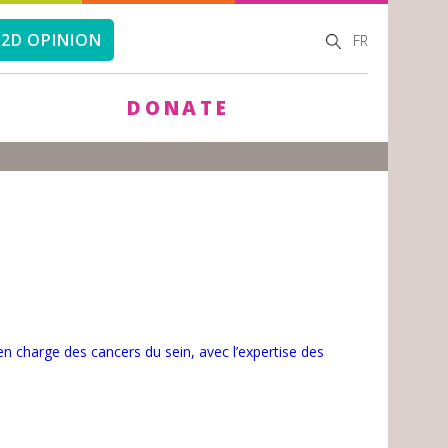
SEARCH
SEARCH
2D OPINION
FR
FORM
DONATE
en charge des cancers du sein, avec l’expertise des