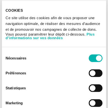
Publications
COOKIES
Lab members
Ce site utilise des cookies afin de vous proposer une
navigation optimale, de réaliser des mesures d’audience
et de promouvoir nos campagnes de collecte de dons.
Vous pouvez paramétrer leur dépôt ci-dessous.
Plus
Lab members
d'informations sur vos données
Olivier GAVET (MCU-HC, responsable)
Vicente LEBREC (Doctorant, U. Paris Saclay)
Sélection
Nécessaires
Marion Poteau (Doctorante, U. Paris-Saclay)
du
Jean Philippe MORRETTON (Ingénieur d’études)
consentement
Stacy FOULANE (Master 2, U. Claude Bernard – Lyon I)
Préférences
Statistiques
Marketing