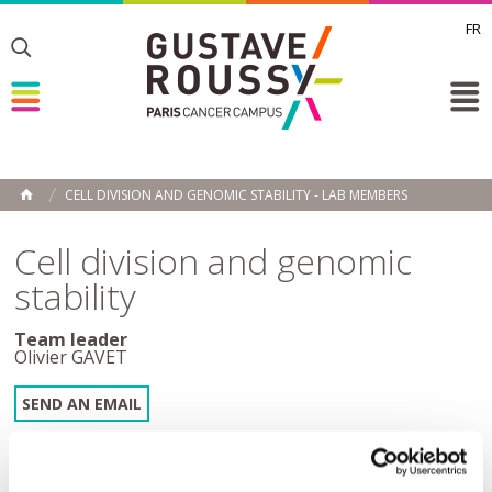
FR
Toggle
Toggle
Toggle
CELL DIVISION AND GENOMIC STABILITY - LAB MEMBERS
HOME
Cell division and genomic
stability
Team leader
Olivier GAVET
SEND AN EMAIL
Current research