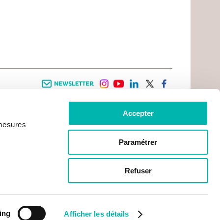
Newsletter
instagram
youtube
linkedin
twitter
facebook
Accepter
 INFORMATION
INFOS PRATIQUES
 mesures
TER WITH CANCER
CONTACTS
PRACTICAL INFORMATION
TS AND CARERS AREA
GETTING TO GUSTAVE ROUSSY
GHTS
Paramétrer
GETTING TO CHEVILLY - LARUE
ATIVE ARRANGEMENTS
MAPS
ONAL PATIENT
PRACTICAL SERVICES
YMENT
Refuser
ACCOMODATION
NON-PROFIT ORGANISATIONS
CONTACTS
ing
Afficher les détails