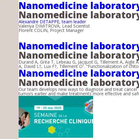
Nanomedicine laboratory
Nanomedicine laboratory
Alexandre DETAPPE, team leader
Valeriya DIMITROVA, Lead Scientist
Florent COLIN, Project Manager
Nanomedicine laboratory 
Nanomedicine laboratory
Durand A, Gréa T, Lebeau G, Jacquot G, Tillement A, Aigle 
†
A, David L†, Lux F†, Tillement O
. “Functionalization of chi
Nanomedicine laborator
Nanomedicine laboratory
Our team develops new ways to diagnose and treat cancer u
tumors earlier and make treatments more effective and safer. 