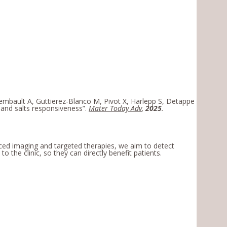
tembault A, Guttierez-Blanco M, Pivot X, Harlepp S, Detappe
H and salts responsiveness”.
Mater Today Adv
,
2025
.
ced imaging and targeted therapies, we aim to detect
 the clinic, so they can directly benefit patients.