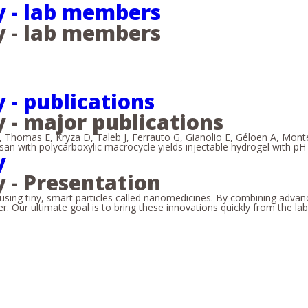
 - lab members
 - lab members
- publications
 - major publications
A, Thomas E, Kryza D, Taleb J, Ferrauto G, Gianolio E, Géloen A, Mon
tosan with polycarboxylic macrocycle yields injectable hydrogel with p
y
 - Presentation
sing tiny, smart particles called nanomedicines. By combining advan
Our ultimate goal is to bring these innovations quickly from the lab to