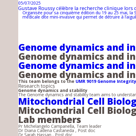
05/07/2025
Gustave Roussy célèbre la recherche clinique lors
Organisée pour sa cinquième édition du 19 au 25 mai, la S
médicale dite mini-invasive qui permet de détruire à l’aig
Genome dynamics and inst
Genome dynamics and inst
Genome dynamics and ins
Genome dynamics and ins
This team belongs to the
UMR 9019 Genome Integrity
Research topics
Genome dynamics and stability
The Genome dynamics and stability team aims to understand
Mitochondrial Cell Biol
Mitochondrial Cell Biol
Lab members
Pr Michelangelo Campanella, Team leader
Dr Diana Cadena Castaneda , Post doc
Dr Sarah Hassan , Post doc