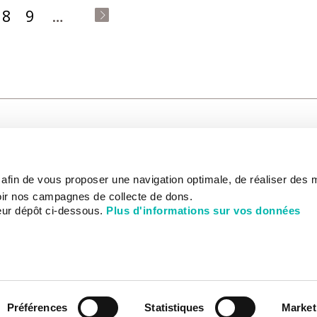
8
9
…
last
»
CARE
NOUS CONNAÎTRE
PATIENT
s afin de vous proposer une navigation optimale, de réaliser des
CANCER AU TRAVAIL
LIVING BET
zed.
RESEARCH
ABOUT US
THE PATIEN
ir nos campagnes de collecte de dons.
NEWSROOM
PATIENT RI
eur dépôt ci-dessous.
Plus d'informations sur vos données
EDUCATION
THE INSTITUTE
ADMINISTR
HISTORY
INTERNATI
DONATE
GOVERNANCE
ONLINE PA
STRATEGIC PLAN 2030
DEPARTMENTS
CHEVILLY-LARUE HOSPITAL
PARTNERSHIPS
ACTIVITY REPORTS
Préférences
Statistiques
Market
CANCER AT WORK