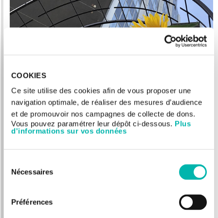
COOKIES
Ce site utilise des cookies afin de vous proposer une
navigation optimale, de réaliser des mesures d’audience
et de promouvoir nos campagnes de collecte de dons.
Vous pouvez paramétrer leur dépôt ci-dessous.
Plus
En cohérence avec le projet stratégique institutionnel,
d'informations sur vos données
Gustave Roussy, hôpital responsable, déploie une
politique de développement durable ambitieuse à
Sélection
travers un programme dédié : le programme GReen,
Nécessaires
du
pour « Gustave Roussy engagé dans une ère nouvelle ».
consentement
Meilleure gestion de l’énergie, des déchets et de l’eau,
sobriété numérique, végétalisation des espaces, achats
Préférences
éco-responsables, mobilité… Diverses pistes