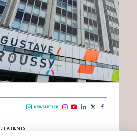
Newsletter
instagram
youtube
linkedin
twitter
facebook
OS PATIENTS
E D’ACCUEIL