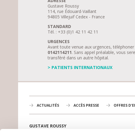
ADRESSE
Gustave Roussy
114, rue Édouard-Vaillant
94805 Villejuif Cedex - France
STANDARD
Tél. : +33 (0)1 42 11 42 11
URGENCES
Avant toute venue aux urgences, téléphoner
0142114211
. Sans appel préalable, vous ser
transféré dans un autre hôpital.
> PATIENTS INTERNATIONAUX
ACTUALITÉS
ACCÈS PRESSE
OFFRES D'
GUSTAVE ROUSSY
1er centre de lutte contre le cancer en Europe,