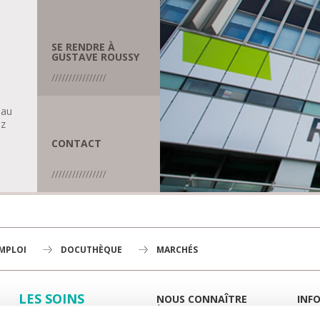
SE RENDRE À
GUSTAVE ROUSSY
 au
ez
CONTACT
EMPLOI
DOCUTHÈQUE
MARCHÉS
LES SOINS
NOUS CONNAÎTRE
INF
À LA UNE
GUID