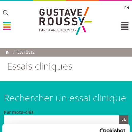
EN
Toggle
Toggle
Toggle
CSET 2813
ACCUEIL
Toggle
Essais cliniques
Rechercher un essai clinique
Par mots-clés
Par spécialité