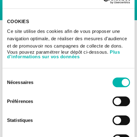
COOKIES
RETOUR AUX ESSAIS CLINIQUES
Ce site utilise des cookies afin de vous proposer une
Les essais cliniques
Essais précoces
navigation optimale, de réaliser des mesures d’audience
et de promouvoir nos campagnes de collecte de dons.
Vous pouvez paramétrer leur dépôt ci-dessous.
Plus
Essai précoce tumeurs
d'informations sur vos données
solides
Sélection
Nécessaires
du
TITRE DE L'ÉTUDE:
consentement
Etude globale de phase Ib/II, multicentrique,
randomisée et en ouvert, visant à évaluer l'efficacité et
Préférences
la sécurité de plusieurs immunothérapies en
traitement combiné chez des patientes atteintes d'un
cancer du sein triple négatif métastatique.
Statistiques
NUMÉRO DE L'ÉTUDE:
CSET 2813