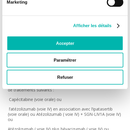
Marketing
MÉDECIN INVESTIGATEUR:
Joana Mourato RIBEIRO
INDICATION:
Afficher les détails
Cancer du sein triple négatif
DESCRIPTION:
Accepter
Cette étude évalue la tolérance et l’efficacité de l’association
de plusieurs immunothérapies chez des patientes atteintes
d’un cancer du sein triple négatif métastatique dont la
Paramétrer
maladie a progressée pendant ou après un traitement de
première ligne par chimiothérapie.
Refuser
Les patientes recevront dans un premier temps (Etape 1) à
l’issue d’une randomisation l’un des traitements/combinaison
de traitements suivants :
Capécitabine (voie orale) ou
l’atézolizumab (voie IV) en association avec l’ipatasertib
(voie orale) ou Atézolizumab ( voie IV) + SGN-LIV1A (voie IV)
ou
Atézolizumab ( voie IV) plus bévacizumab ( voie IV) ou