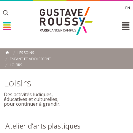
EN
Toggle
Toggle
Toggle
LES SOINS
ACCUEIL
ENFANT ET ADOLESCENT
Toggle
LOISIRS
Loisirs
Des activités ludiques,
éducatives et culturelles,
pour continuer à grandir.
Atelier d’arts plastiques