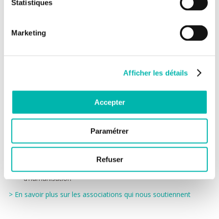
Statistiques
Proposer des projets passerelle comme le partenariat
avec Universcience, projet avec la Cite des enfants 2/7 ans
et 5/12ans.
Marketing
La place des associations
Les associations, par leur diversité, leur disponibilité et leurs
compétences, apportent une aide précieuse aux enfants et
Afficher les détails
leurs familles lors de leur séjour.
Près de 50 associations œuvrent en lien avec le Département
Accepter
avec différents objectifs :
Activités, loisirs, séjours organisés au profit des patients
Paramétrer
Présences hebdomadaires
Soutien et aide au développement de programmes
transversaux
Refuser
Soutien financier aux projets de recherche, aux actions
d’humanisation
> En savoir plus sur les associations qui nous soutiennent