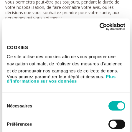
vous permettra peut-être pas toujours, pendant la durée de
votre hospitalisation, de faire connaître votre avis, ou les
décisions que vous souhaitez prendre pour votre santé, aux
personnes qui vous soignent :
si vous ne pouvez les exprimer, la personne de confiance
que vous avez désignée sera consultée par l'équipe
hospitalière et pourra lui donner des indications sur vos
souhaits
COOKIES
avant toute intervention ou investigation importante, les
précisions ainsi recueillies pourront guider les médecins
Ce site utilise des cookies afin de vous proposer une
dans leurs choix thérapeutiques.
navigation optimale, de réaliser des mesures d’audience
et de promouvoir nos campagnes de collecte de dons.
La désignation d'une personne de confiance
Vous pouvez paramétrer leur dépôt ci-dessous.
Plus
n'est pas une obligation ;
d'informations sur vos données
doit être une décision prise après réflexion et sans
précipitation ;
Sélection
se fait par écrit ;
Nécessaires
du
peut être révoquée à tout moment (par écrit de
consentement
préférence) ;
peut être remplacée ultérieurement par la désignation
Préférences
d'une autre personne, à votre demande ;