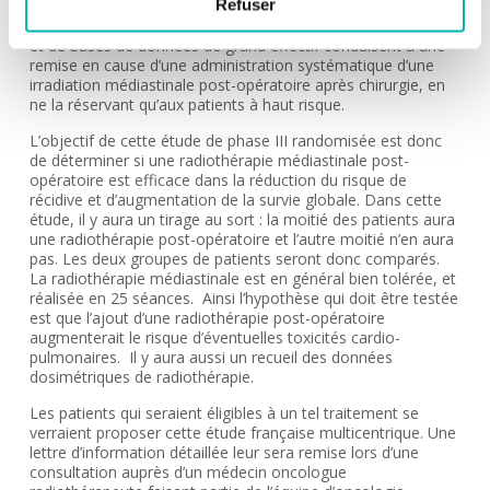
Refuser
multicentrique ou même prospective). Les données
récentes, issues d’analyses poolées, d’études rétrospectives,
et de bases de données de grand effectif conduisent à une
remise en cause d’une administration systématique d’une
irradiation médiastinale post-opératoire après chirurgie, en
ne la réservant qu’aux patients à haut risque.
L’objectif de cette étude de phase III randomisée est donc
de déterminer si une radiothérapie médiastinale post-
opératoire est efficace dans la réduction du risque de
récidive et d’augmentation de la survie globale. Dans cette
étude, il y aura un tirage au sort : la moitié des patients aura
une radiothérapie post-opératoire et l’autre moitié n’en aura
pas. Les deux groupes de patients seront donc comparés.
La radiothérapie médiastinale est en général bien tolérée, et
réalisée en 25 séances. Ainsi l’hypothèse qui doit être testée
est que l’ajout d’une radiothérapie post-opératoire
augmenterait le risque d’éventuelles toxicités cardio-
pulmonaires. Il y aura aussi un recueil des données
dosimétriques de radiothérapie.
Les patients qui seraient éligibles à un tel traitement se
verraient proposer cette étude française multicentrique. Une
lettre d’information détaillée leur sera remise lors d’une
consultation auprès d’un médecin oncologue