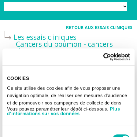
RETOUR AUX ESSAIS CLINIQUES
Les essais cliniques
Cancers du poumon - cancers
thoraciques
RADIO-RYTHMIC-01 : étude
randomisée
multicentrique de phase III
COOKIES
de radiothérapie post-
Ce site utilise des cookies afin de vous proposer une
opératoire dans les
navigation optimale, de réaliser des mesures d’audience
thymomes de stade II-III
et de promouvoir nos campagnes de collecte de dons.
Vous pouvez paramétrer leur dépôt ci-dessous.
Plus
après résection complète
d'informations sur vos données
Sélection
TITRE DE L'ÉTUDE: