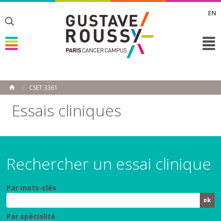
EN
Toggle
Toggle
Toggle
CSET 3361
ACCUEIL
Toggle
Essais cliniques
Rechercher un essai clinique
Par mots-clés
Par spécialité