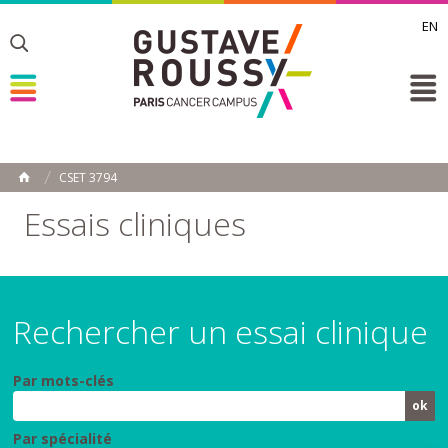
EN
Toggle
Toggle
Toggle
CSET 3794
ACCUEIL
Toggle
Essais cliniques
Rechercher un essai clinique
Par mots-clés
Par spécialité