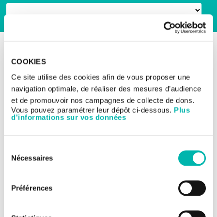
RETOUR AUX ESSAIS CLINIQUES
Les essais cliniques
COOKIES
Cancers gynécologiques
Ce site utilise des cookies afin de vous proposer une
Etude de phase 2 cancer
navigation optimale, de réaliser des mesures d’audience
de haut grade de l’ovaire
et de promouvoir nos campagnes de collecte de dons.
Vous pouvez paramétrer leur dépôt ci-dessous.
Plus
d'informations sur vos données
TITRE DE L'ÉTUDE:
Étude de phase 2 en ouvert, multicentrique, visant à
Sélection
évaluer l'efficacité et la sécurité d'emploi du ZN c3 chez
Nécessaires
du
des patients atteints d'un cancer séreux de haut grade
consentement
de l'ovaire, d'un cancer des trompes de Fallope ou d'un
cancer péritonéal primaire
Préférences
NUMÉRO DE L'ÉTUDE:
cset 3794