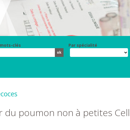
 mots-clés
Par spécialité
écoces
er du poumon non à petites Cel