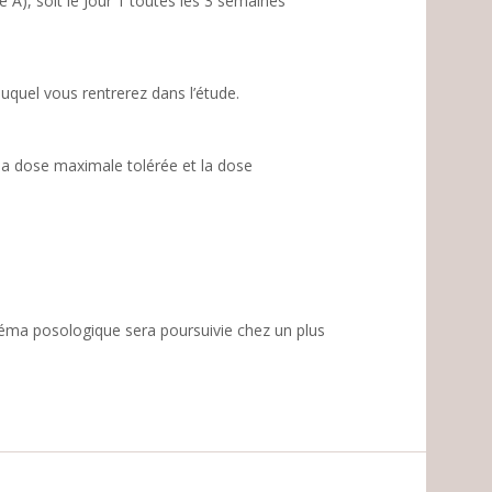
e A), soit le Jour 1 toutes les 3 semaines
uquel vous rentrerez dans l’étude.
 la dose maximale tolérée et la dose
chéma posologique sera poursuivie chez un plus