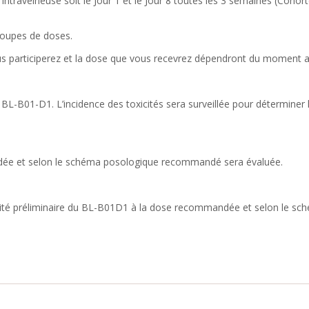
intraveineuse soit le Jour 1 et le Jour 8 toutes les 3 semaines (Cohort
groupes de doses.
ous participerez et la dose que vous recevrez dépendront du moment a
BL-B01-D1. L’incidence des toxicités sera surveillée pour déterminer
ée et selon le schéma posologique recommandé sera évaluée.
icacité préliminaire du BL-B01D1 à la dose recommandée et selon le s