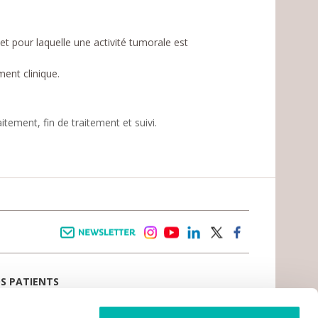
 et pour laquelle une activité tumorale est
ment clinique.
tement, fin de traitement et suivi.
.
Newsletter
instagram
youtube
linkedin
twitter
facebook
OS PATIENTS
E D’ACCUEIL
AIL PATIENT
 VIVRE LE CANCER