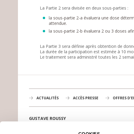
La Partie 2 sera divisée en deux sous-parties :
la sous-partie 2-a évaluera une dose détermin
attendue.
la sous-partie 2-b évaluera 2 ou 3 doses afi
La Partie 3 sera définie après obtention de donn
La durée de la participation est estimée à 10 moi
Le traitement sera administré toutes les 2 semai
ACTUALITÉS
ACCÈS PRESSE
OFFRES D'
GUSTAVE ROUSSY
1er centre de lutte contre le cancer en Europe,
3200 professionnels mobilisés
COOKIES