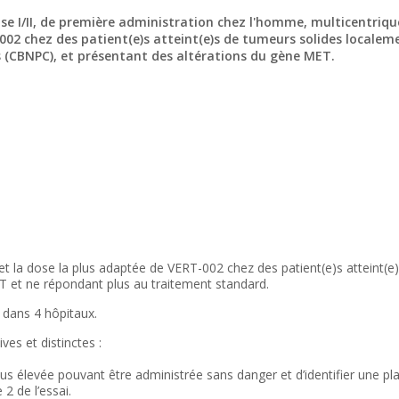
ase I/II, de première administration chez l'homme, multicentriqu
-002 chez des patient(e)s atteint(e)s de tumeurs solides locale
s (CBNPC), et présentant des altérations du gène MET.
e, et la dose la plus adaptée de VERT-002 chez des patient(e)s atteint
 et ne répondant plus au traitement standard.
s dans 4 hôpitaux.
ves et distinctes :
plus élevée pouvant être administrée sans danger et d’identifier une
2 de l’essai.