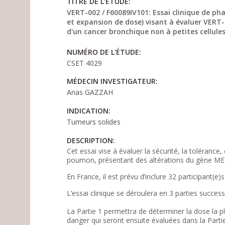
TITRE DE L'ÉTUDE:
VERT-002 / F60089IV101: Essai clinique de ph
et expansion de dose) visant à évaluer VERT
d'un cancer bronchique non à petites cellule
NUMÉRO DE L'ÉTUDE:
CSET 4029
MÉDECIN INVESTIGATEUR:
Anas GAZZAH
INDICATION:
Tumeurs solides
DESCRIPTION:
Cet essai vise à évaluer la sécurité, la toléranc
poumon, présentant des altérations du gène MET
En France, il est prévu d’inclure 32 participant(e)
L’essai clinique se déroulera en 3 parties successi
La Partie 1 permettra de déterminer la dose la 
danger qui seront ensuite évaluées dans la Partie 