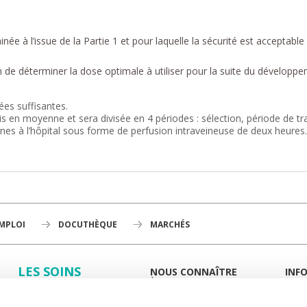
ée à l’issue de la Partie 1 et pour laquelle la sécurité est acceptable
n de déterminer la dose optimale à utiliser pour la suite du développe
ées suffisantes.
s en moyenne et sera divisée en 4 périodes : sélection, période de trai
nes à l’hôpital sous forme de perfusion intraveineuse de deux heures
EMPLOI
DOCUTHÈQUE
MARCHÉS
LES SOINS
NOUS CONNAÎTRE
INF
À LA UNE
GUID
LA RECHERCHE
L'INSTITUT
PORT
HISTOIRE
MIEUX