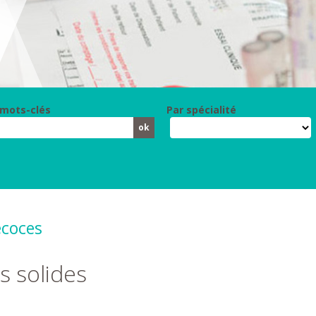
 mots-clés
Par spécialité
écoces
s solides