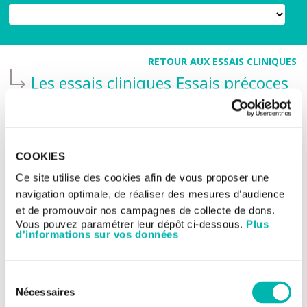
RETOUR AUX ESSAIS CLINIQUES
Les essais cliniques
Essais précoces
Nouveau traitement ciblé
cancers avancés
COOKIES
Ce site utilise des cookies afin de vous proposer une
TITRE DE L'ÉTUDE:
navigation optimale, de réaliser des mesures d’audience
Etude de phase I, multicentrique, en ouvert, visant à
et de promouvoir nos campagnes de collecte de dons.
évaluer la sécurité d'emploi, la tolérance, la dosimétrie
Vous pouvez paramétrer leur dépôt ci-dessous.
Plus
et l'efficacité préliminaire du [177Lu]Lu-NNS309 chez
d'informations sur vos données
des patients atteints d'un cancer du pancréas, d'un
cancer bronchique, d'un cancer du sein ou d'un cancer
colorectal
Sélection
Nécessaires
du
NUMÉRO DE L'ÉTUDE: