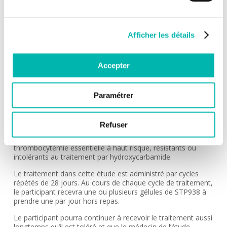
NUMÉRO DE L'ÉTUDE:
CSET 4126
Afficher les détails
MÉDECIN INVESTIGATEUR:
Florence PASQUIER
Accepter
INDICATION:
Cancers hématologiques
Paramétrer
DESCRIPTION:
L’objectif de cette étude est de trouver une dose sûre et
tolérable d’un nouveau traitement expérimental, le STP938,
Refuser
et d’évaluer s’il sera une option thérapeutique sûre et
susceptible d’être efficace pour les patients présentant une
thrombocytémie essentielle à haut risque, résistants ou
intolérants au traitement par hydroxycarbamide.
Le traitement dans cette étude est administré par cycles
répétés de 28 jours. Au cours de chaque cycle de traitement,
le participant recevra une ou plusieurs gélules de STP938 à
prendre une par jour hors repas.
Le participant pourra continuer à recevoir le traitement aussi
longtemps qu’il est toléré et que le médecin de l’étude