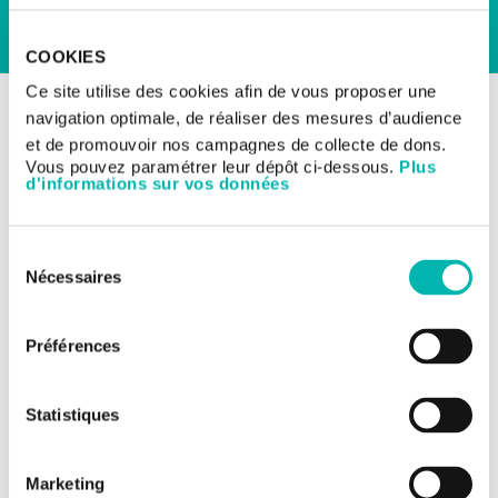
COOKIES
Ce site utilise des cookies afin de vous proposer une
RETOUR AUX ESSAIS CLINIQUES
navigation optimale, de réaliser des mesures d’audience
Les essais cliniques
Essais précoces
et de promouvoir nos campagnes de collecte de dons.
Vous pouvez paramétrer leur dépôt ci-dessous.
Plus
d'informations sur vos données
Essai precoce
thrombocytémie
Sélection
essentielle
Nécessaires
du
consentement
Préférences
TITRE DE L'ÉTUDE:
Étude en ouvert, de Phase 1b évaluant l'innocuité, la
tolérance et l'activité préliminaire de STP938, un
inhibiteur du CTPS1, chez des patients adultes
Statistiques
présentant une thrombocytémie essentielle à haut
risque, résistants ou intolérants au traitement par
hydroxycarbamide
Marketing