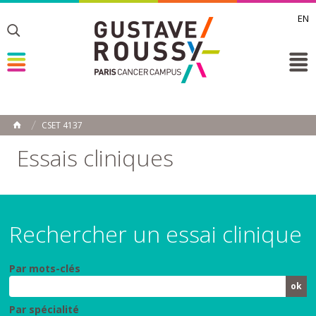
EN
Toggle
Toggle
Toggle
CSET 4137
ACCUEIL
Toggle
Essais cliniques
Rechercher un essai clinique
Par mots-clés
Par spécialité