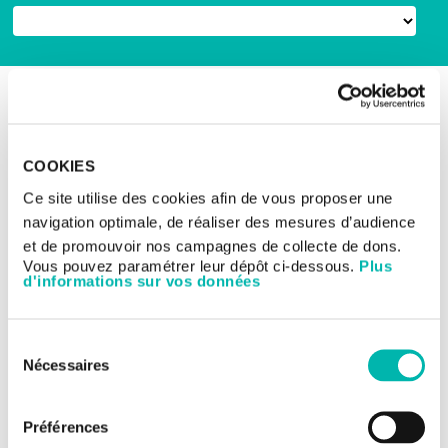
RETOUR AUX ESSAIS CLINIQUES
Les essais cliniques
Cancers du sein
COOKIES
Etude de phase 3
Ce site utilise des cookies afin de vous proposer une
interventionnelle, ouverte,
navigation optimale, de réaliser des mesures d’audience
et multicentrique cancer
et de promouvoir nos campagnes de collecte de dons.
Vous pouvez paramétrer leur dépôt ci-dessous.
Plus
du sein
d'informations sur vos données
avancé/métastatique
Sélection
Nécessaires
du
TITRE DE L'ÉTUDE:
consentement
Etude de phase 3 interventionnelle, ouverte, et
multicentrique du PF-07220060 plus letrozole par
Préférences
rapport à un inhibiteur du CDK4/6 plus létrozole chez