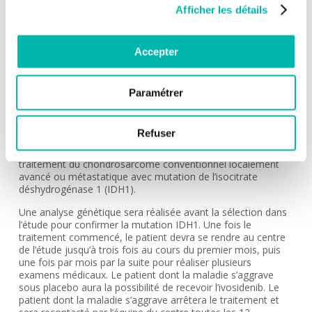
CSET 4142
Afficher les détails
MÉDECIN INVESTIGATEUR:
Benjamin VERRET
Accepter
INDICATION:
Autres sarcomes
Paramétrer
DESCRIPTION:
Essai clinique de phase 3 en double aveugle, randomisé
Refuser
contre plécebo. L’objectif de l’étude est de déterminer
l’efficacité et la sécurité d’emploi de l’ivosidénib dans le
traitement du chondrosarcome conventionnel localement
avancé ou métastatique avec mutation de l’isocitrate
déshydrogénase 1 (IDH1).
Une analyse génétique sera réalisée avant la sélection dans
l’étude pour confirmer la mutation IDH1. Une fois le
traitement commencé, le patient devra se rendre au centre
de l’étude jusqu’à trois fois au cours du premier mois, puis
une fois par mois par la suite pour réaliser plusieurs
examens médicaux. Le patient dont la maladie s’aggrave
sous placebo aura la possibilité de recevoir l’ivosidenib. Le
patient dont la maladie s’aggrave arrêtera le traitement et