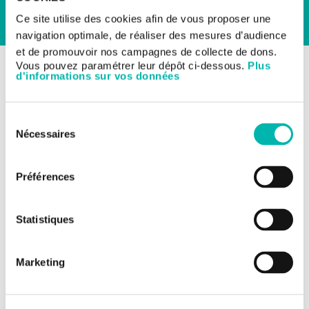
Ce site utilise des cookies afin de vous proposer une
navigation optimale, de réaliser des mesures d’audience
et de promouvoir nos campagnes de collecte de dons.
RETOUR AUX ESSAIS CLINIQUES
Vous pouvez paramétrer leur dépôt ci-dessous.
Plus
d'informations sur vos données
Les essais cliniques
Sarcomes et tumeurs stromales
gastro-intestinales (GIST)
Essai de phase 3 sur les
Sélection
Nécessaires
du
chondrosarcomes mutés
consentement
IDH1
Préférences
TITRE DE L'ÉTUDE:
Statistiques
Etude de phase III évaluant l'Ivosidenib chez les patients
atteints d'un chondrosarcome localement avancé ou
métastatique, non résécable, associé à une mutation
Marketing
IDH1, en 1ère ou 2ème ligne
NUMÉRO DE L'ÉTUDE: