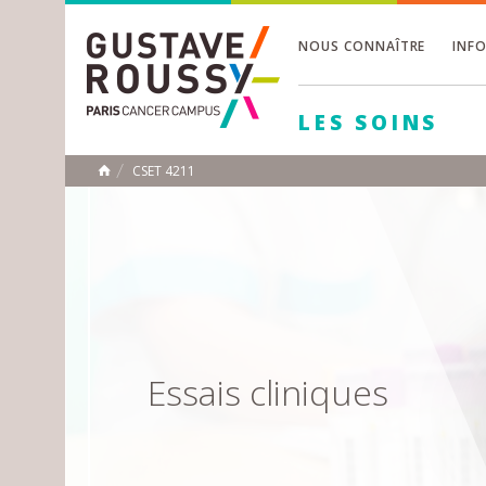
NOUS CONNAÎTRE
INF
Toggle
Toggle
LES SOINS
Toggle
CSET 4211
ACCUEIL
Toggle
Essais cliniques