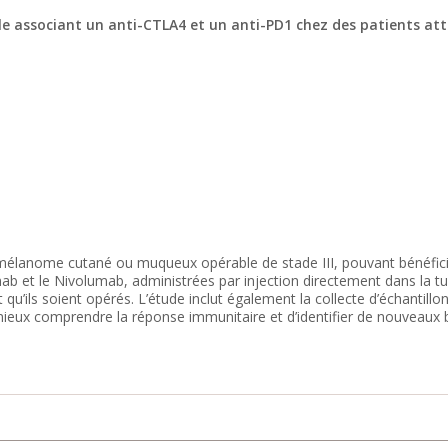
associant un anti-CTLA4 et un anti-PD1 chez des patients attei
élanome cutané ou muqueux opérable de stade III, pouvant bénéficier d’
ab et le Nivolumab, administrées par injection directement dans la tu
t qu’ils soient opérés. L’étude inclut également la collecte d’échantillo
ieux comprendre la réponse immunitaire et d’identifier de nouveaux b