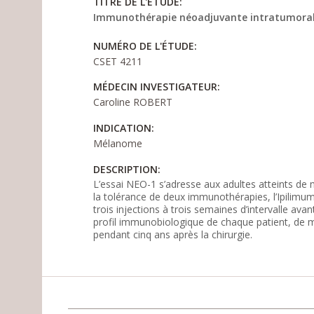
TITRE DE L'ÉTUDE:
Immunothérapie néoadjuvante intratumorale 
NUMÉRO DE L'ÉTUDE:
CSET 4211
MÉDECIN INVESTIGATEUR:
Caroline ROBERT
INDICATION:
Mélanome
DESCRIPTION:
L’essai NEO-1 s’adresse aux adultes atteints de m
la tolérance de deux immunothérapies, l’Ipilimum
trois injections à trois semaines d’intervalle avan
profil immunobiologique de chaque patient, de m
pendant cinq ans après la chirurgie.