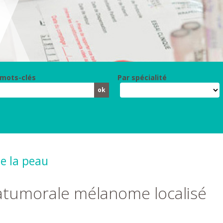
 mots-clés
Par spécialité
e la peau
atumorale mélanome localisé