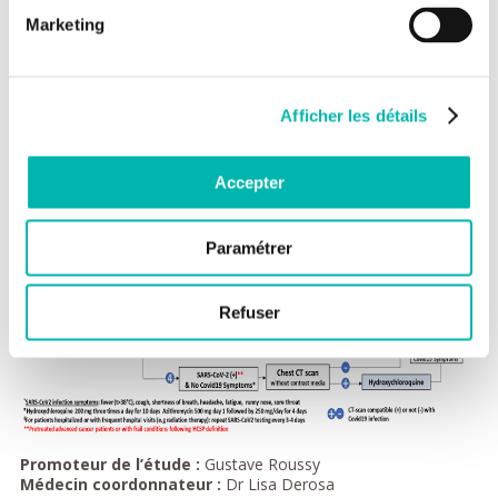
sera proposé aux patients SARS-CoV-2 positifs et présentant
Marketing
des symptômes de Covid-19 pour sa fonction antivirale mais
aussi antibactérienne contre de possibles surinfections
respiratoires.
Afficher les détails
Accepter
Paramétrer
Refuser
Promoteur de l’étude :
Gustave Roussy
Médecin coordonnateur :
Dr Lisa Derosa