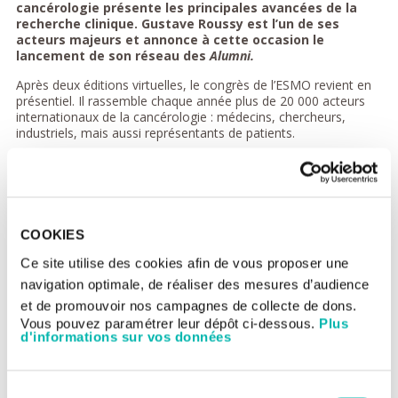
cancérologie présente les principales avancées de la
recherche clinique. Gustave Roussy est l’un de ses
acteurs majeurs et annonce à cette occasion le
lancement de son réseau des
Alumni.
Après deux éditions virtuelles, le congrès de l’ESMO revient en
présentiel. Il rassemble chaque année plus de 20 000 acteurs
internationaux de la cancérologie : médecins, chercheurs,
industriels, mais aussi représentants de patients.
Les experts de Gustave Roussy au
rendez-vous
Les médecins-chercheurs de Gustave Roussy participeront,
animeront ou modèreront plusieurs sessions d’envergure et
COOKIES
temps forts du congrès. Le
Pr Fabrice André
, co-président du
Ce site utilise des cookies afin de vous proposer une
comité scientifique du congrès, participera à la session
d’ouverture, co-présidera la session présidentielle samedi 10
navigation optimale, de réaliser des mesures d’audience
septembre et introduira une des trois
Keynote lectures
. La
Dr
et de promouvoir nos campagnes de collecte de dons.
Suzette Delaloge
, oncologue médicale et Directrice du
Vous pouvez paramétrer leur dépôt ci-dessous.
Plus
programme Interception, commentera une étude majeure du
d'informations sur vos données
Dr Charles Swanton sur le rôle de la pollution sur le cancer du
poumon. Deux médecins de l’Institut, la
Pr
Laurence Albiges
et
le
Dr Bernard Escudier
, sont également co-auteurs de deux
études présentées en session présidentielle.
Sélection