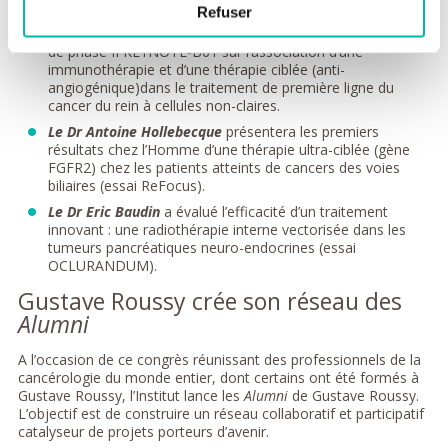
ménopausées.
Refuser
La Pr Laurence Albiges
présentera les résultats de l’étude
de phase II KEYNOTE-B61 sur l’association d’une
immunothérapie et d’une thérapie ciblée (anti-
angiogénique)dans le traitement de première ligne du
cancer du rein à cellules non-claires.
Le Dr Antoine Hollebecque
présentera les premiers
résultats chez l’Homme d’une thérapie ultra-ciblée (gène
FGFR2) chez les patients atteints de cancers des voies
biliaires (essai ReFocus).
Le Dr Eric Baudin
a évalué l’efficacité d’un traitement
innovant : une radiothérapie interne vectorisée dans les
tumeurs pancréatiques neuro-endocrines (essai
OCLURANDUM).
Gustave Roussy crée son réseau des
Alumni
A l’occasion de ce congrès réunissant des professionnels de la
cancérologie du monde entier, dont certains ont été formés à
Gustave Roussy, l’Institut lance les
Alumni
de Gustave Roussy.
L’objectif est de construire un réseau collaboratif et participatif
catalyseur de projets porteurs d’avenir.