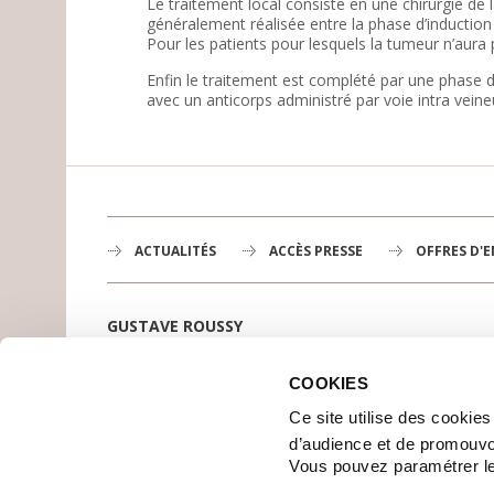
Le traitement local consiste en une chirurgie de 
généralement réalisée entre la phase d’induction 
Pour les patients pour lesquels la tumeur n’aura
Enfin le traitement est complété par une phase 
avec un anticorps administré par voie intra veine
ACTUALITÉS
ACCÈS PRESSE
OFFRES D'
GUSTAVE ROUSSY
1er centre de lutte contre le cancer en Europe,
3200 professionnels mobilisés
COOKIES
PLAN DE GUSTAVE ROUSSY
Ce site utilise des cookie
SE RENDRE À GUSTAVE ROUSSY
d’audience et de promouvo
CONTACT
Vous pouvez paramétrer l