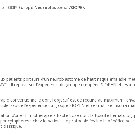
0 of SIOP-Europe Neuroblastoma /SIOPEN
ux patients porteurs d’un neuroblastome de haut risque (maladie mét
C). Il repose sur l’expérience du groupe européen SIOPEN et les infor
érapie conventionnelle dont l’objectif est de réduire au maximum l’en
ole issu de l’expérience du groupe SIOPEN et celui utilisé jusqu’à ma
ration d’une chimiothérapie à haute dose dont la toxicité hématologiq
r cytaphérèse chez le patient. Le protocole évalue le bénéfice pote
t classique.