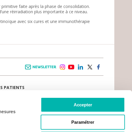
 primitive faite après la phase de consolidation.
’une réirradiation plus importante à ce niveau.
rétinoïque avec six cures et une immunothérapie
Newsletter
instagram
youtube
linkedin
twitter
facebook
OS PATIENTS
E D’ACCUEIL
AIL PATIENT
 VIVRE LE CANCER
Accepter
CE PATIENTS ET AIDANTS
 mesures
TS DU PATIENT
CRATIE SANITAIRE
RCHES ADMINISTRATIVES
Paramétrer
MENT EN LIGNE
OS PRATIQUES