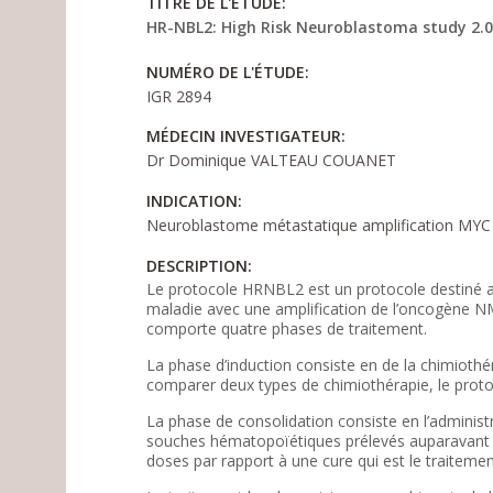
TITRE DE L'ÉTUDE:
HR-NBL2: High Risk Neuroblastoma study 2.
NUMÉRO DE L'ÉTUDE:
IGR 2894
MÉDECIN INVESTIGATEUR:
Dr Dominique VALTEAU COUANET
INDICATION:
Neuroblastome métastatique amplification MYC
DESCRIPTION:
Le protocole HRNBL2 est un protocole destiné a
maladie avec une amplification de l’oncogène NMY
comporte quatre phases de traitement.
La phase d’induction consiste en de la chimioth
comparer deux types de chimiothérapie, le protoc
La phase de consolidation consiste en l’administ
souches hématopoïétiques prélevés auparavant pa
doses par rapport à une cure qui est le traitemen