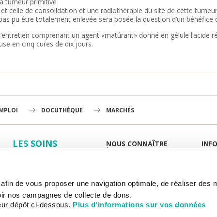
la tumeur primitive
et celle de consolidation et une radiothérapie du site de cette tumeur
 pas pu être totalement enlevée sera posée la question d’un bénéfice d
d’entretien comprenant un agent «matûrant» donné en gélule l’acide 
use en cinq cures de dix jours.
EMPLOI
DOCUTHÈQUE
MARCHÉS
LES SOINS
NOUS CONNAÎTRE
INF
À LA UNE
GUID
LA RECHERCHE
L'INSTITUT
PORT
HISTOIRE
MIEUX
L'ENSEIGNEMENT
GOUVERNANCE
ESPA
s afin de vous proposer une navigation optimale, de réaliser des
PLAN STRATÉGIQUE 2030
DROI
NOUS SOUTENIR
DÉPARTEMENTS
DÉMO
ir nos campagnes de collecte de dons.
HÔPITAL DE CHEVILLY-LARUE
DÉMA
eur dépôt ci-dessous.
Plus d'informations sur vos données
RAPPORTS D'ACTIVITÉ
PAIE
INF
PARTENARIATS