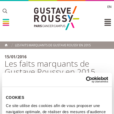
EN
Toggle
Toggle
Toggle
LES FAITS MARQUANTS DE GUSTAVE ROUSSY EN 2015
ACCUEIL
Toggle
15/01/2016
Les faits marquants de
Gustave Roussy en 2015
Nouveau projet d'établissement, avancées de la recherche,
fusion avec l'hôpital de Chevilly-Larue, accords internationaux,
évènements mobilisateurs...
COOKIES
Retrouvez les temps forts qui ont marqué l'année 2015 à
Gustave Roussy.
Ce site utilise des cookies afin de vous proposer une
navigation optimale, de réaliser des mesures d’audience
> Feuilleter la rétrospective 2015