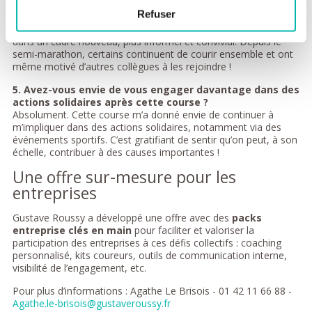
qu’avec nos collègues supporters. Elle a permis de tisser des
Refuser
liens différents de ceux que l’on développe habituellement au
bureau. C’était également l’occasion de découvrir ses collègues
dans un cadre nouveau, plus informel et convivial. Depuis le
semi-marathon, certains continuent de courir ensemble et ont
même motivé d’autres collègues à les rejoindre !
5. Avez-vous envie de vous engager davantage dans des
actions solidaires après cette course ?
Absolument. Cette course m’a donné envie de continuer à
m’impliquer dans des actions solidaires, notamment via des
événements sportifs. C’est gratifiant de sentir qu’on peut, à son
échelle, contribuer à des causes importantes !
Une offre sur-mesure pour les
entreprises
Gustave Roussy a développé une offre avec des
packs
entreprise clés en main
pour faciliter et valoriser la
participation des entreprises à ces défis collectifs : coaching
personnalisé, kits coureurs, outils de communication interne,
visibilité de l’engagement, etc.
Pour plus d’informations : Agathe Le Brisois - 01 42 11 66 88 -
Agathe.le-brisois@gustaveroussy.fr