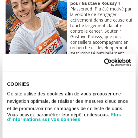
pour Gustave Roussy ?
Plasseraud IP a été motivé par
la volonté de s’engager
activement dans une cause qui
touche largement : la lutte
contre le cancer. Soutenir
Gustave Roussy, que nos
conseillers accompagnent en
recherche et développement,
s’est imposé naturellement.
C’était aussi l’occasion de
mobiliser les collaborateurs
autour d’un projet porteur de valeurs humaines et solidaires. En
tant que cabinet de conseil en propriété intellectuelle,
Plasseraud IP est quotidiennement engagé aux côtés de ceux
COOKIES
qui innovent, notamment dans les secteurs de la santé, de la
biotechnologie et de la recherche. Participer à une action en
Ce site utilise des cookies afin de vous proposer une
faveur de la recherche contre le cancer fait donc profondément
navigation optimale, de réaliser des mesures d’audience
écho à notre mission : protéger les innovations qui contribuent
aux avancées médicales et à l’amélioration de la vie.
et de promouvoir nos campagnes de collecte de dons.
Vous pouvez paramétrer leur dépôt ci-dessous.
Plus
2. Qu’est-ce qui vous a motivée à participer à cette
d'informations sur vos données
course avec votre entreprise ?
Participer à cette course m’a semblé une évidence ! Bien qu’il
s’agisse d’un défi de taille, pouvoir allier un moment de sport,