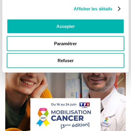
recherche menés par Gustave Roussy et la Fondation ARC,
offrant de nouvelles perspectives de traitement et d’espoir aux
Afficher les détails
patients.
► Pour faire un don, rendez-vous sur
mobilisationcancer.org
Accepter
Paramétrer
Refuser