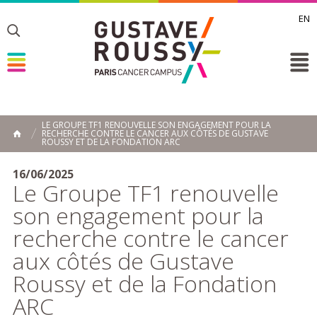
EN
Toggle
Toggle
Toggle
LE GROUPE TF1 RENOUVELLE SON ENGAGEMENT POUR LA
RECHERCHE CONTRE LE CANCER AUX CÔTÉS DE GUSTAVE
ACCUEIL
ROUSSY ET DE LA FONDATION ARC
Toggle
16/06/2025
Le Groupe TF1 renouvelle
son engagement pour la
recherche contre le cancer
aux côtés de Gustave
Roussy et de la Fondation
ARC