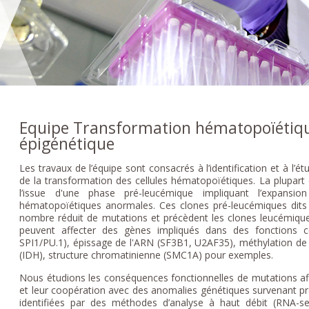
Equipe Transformation hématopoïétique
épigénétique
Les travaux de l’équipe sont consacrés à l’identification et à l’
de la transformation des cellules hématopoïétiques. La plupart
l’issue d'une phase pré-leucémique impliquant l’expansion 
hématopoïétiques anormales. Ces clones pré-leucémiques dits “
nombre réduit de mutations et précèdent les clones leucémique
peuvent affecter des gènes impliqués dans des fonctions cel
SPI1/PU.1), épissage de l'ARN (SF3B1, U2AF35), méthylation d
(IDH), structure chromatinienne (SMC1A) pour exemples.
Nous étudions les conséquences fonctionnelles de mutations a
et leur coopération avec des anomalies génétiques survenant pré
identifiées par des méthodes d’analyse à haut débit (RNA-