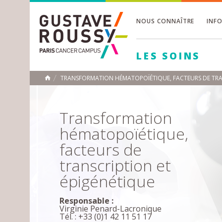
NOUS CONNAÎTRE
INF
Toggle
Toggle
LES SOINS
Toggle
TRANSFORMATION HÉMATOPOÏÉTIQUE, FACTEURS DE TRA
ACCUEIL
Toggle
Transformation
hématopoïétique,
facteurs de
transcription et
épigénétique
Responsable :
Virginie Penard-Lacronique
Tél. : +33 (0)1 42 11 51 17