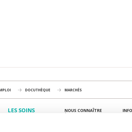
EMPLOI
DOCUTHÈQUE
MARCHÉS
LES SOINS
NOUS CONNAÎTRE
INF
À LA UNE
GUID
LA RECHERCHE
L'INSTITUT
PORT
HISTOIRE
MIEUX
L'ENSEIGNEMENT
GOUVERNANCE
ESPA