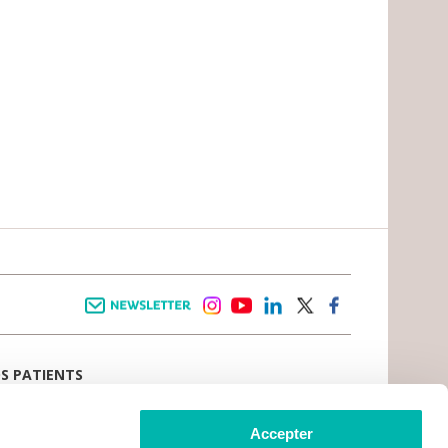
Newsletter
instagram
youtube
linkedin
twitter
facebook
OS PATIENTS
E D’ACCUEIL
AIL PATIENT
 VIVRE LE CANCER
Accepter
CE PATIENTS ET AIDANTS