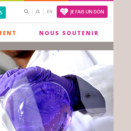
FORMULAIRE
RECHERCHER
JE FAIS UN DON
EN
S
DE
RECHERCHE
MENT
NOUS SOUTENIR