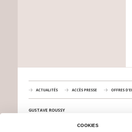
ACTUALITÉS
ACCÈS PRESSE
OFFRES D'
GUSTAVE ROUSSY
1er centre de lutte contre le cancer en Europe,
3200 professionnels mobilisés
COOKIES
PLAN DE GUSTAVE ROUSSY