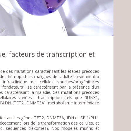
, facteurs de transcription et
étude des mutations caractérisant les étapes précoces
 des hémopathies malignes de l’adulte surviennent à
infra-clinique de cellules souches/progénitrices
fondateurs”, se caractérisent par la présence d’un
s caractérisant la maladie. Ces mutations précoces
lulaires variées : transcription (tels que RUNX1,
e l'ADN (TET2, DNMT3A), métabolisme intermédiaire
ffectant les gènes TET2, DNMT3A, IDH et SPI1/PU.1
cocement lors de la transformation des cellules, et
seq, séquences d’exomes). Nos modèles murins et