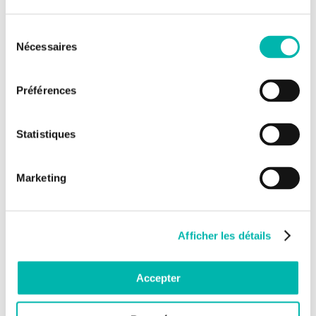
immunothérapie combinatoire fondée sur un vaccin
peptidique issu de la préprocalcitonine (ppCT) et anti-PD-1
Sélection
dans des modèles pré-cliniques de souris humanisées. Ce
Nécessaires
dernier axe de recherche a fait l’objet de la création d’une
du
startup,
ElyssaMed
.
consentement
▶ Immunité T CD8 et immunothérapie du cancer du poumon
Préférences
Le Thème 2 a pour objectifs :
poursuivre l’élucidation du rôle du stress hypoxique dans
Statistiques
l’immunosuppression et la résistance tumorale au système
immunitaire en se focalisant sur l’impact de l’hypoxie sur la
fonctionnalité des CTL et l’induction de la tolérance.
Marketing
Comment le stress hypoxique interfère avec la réparation
de l’ADN et induirait une immunogénicité tumorale sont
des questions auxquelles le thème 2 tentera d’apporter
des réponses. Il développera aussi des traitements
combinatoires dans des modèles précliniques en ciblant
Afficher les détails
les voies associées à l’hypoxie et optimisant les réponses
T anti-tumorales;
évaluer les effets des mutations dans le gène P53 et sa
Accepter
réactivation pharmacologique sur la sensibilité tumorale
aux effecteurs cytotoxiques. Est ce que la réactivation de
p53 sensibilise les cellules cancéreuses à la lyse par des