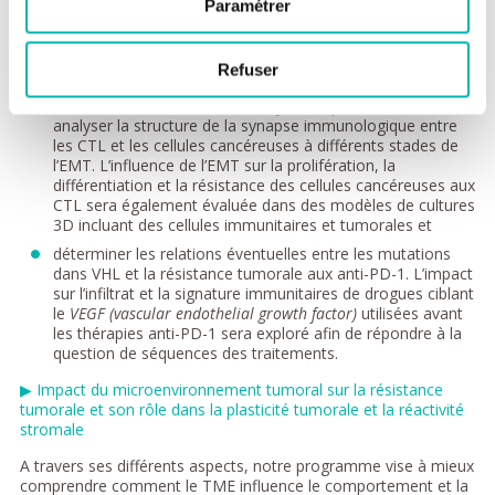
Paramétrer
CTL, diminuerait l’expression de PD-L1 et retarderait la
progression tumorale et l’invasion sont aussi des
questions qui seront abordées dans cet axe;
Refuser
étudier l’influence de l’EMT sur l’émergence de variants
tumoraux résistants à l’action cytotoxique des CTL et
analyser la structure de la synapse immunologique entre
les CTL et les cellules cancéreuses à différents stades de
l’EMT. L’influence de l’EMT sur la prolifération, la
différentiation et la résistance des cellules cancéreuses aux
CTL sera également évaluée dans des modèles de cultures
3D incluant des cellules immunitaires et tumorales et
déterminer les relations éventuelles entre les mutations
dans VHL et la résistance tumorale aux anti-PD-1. L’impact
sur l’infiltrat et la signature immunitaires de drogues ciblant
le
VEGF (vascular endothelial growth factor)
utilisées avant
les thérapies anti-PD-1 sera exploré afin de répondre à la
question de séquences des traitements.
▶ Impact du microenvironnement tumoral sur la résistance
tumorale et son rôle dans la plasticité tumorale et la réactivité
stromale
A travers ses différents aspects, notre programme vise à mieux
comprendre comment le TME influence le comportement et la