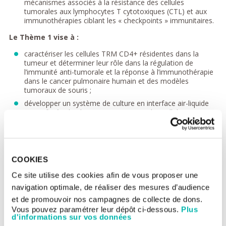
mécanismes associés à la résistance des cellules
tumorales aux lymphocytes T cytotoxiques (CTL) et aux
immunothérapies ciblant les « checkpoints » immunitaires.
Le Thème 1 vise à :
caractériser les cellules TRM CD4+ résidentes dans la
tumeur et déterminer leur rôle dans la régulation de
l’immunité anti-tumorale et la réponse à l’immunothérapie
dans le cancer pulmonaire humain et des modèles
tumoraux de souris ;
développer un système de culture en interface air-liquide
(ALI) afin étudier les interactions entre les cellules
tumorales bronchiques et les cellules immunitaires, en
particulier les CTL, et leurs conséquences sur les deux
types cellulaires;
définir une signature immunitaire composite prédictive
COOKIES
d’une réponse aux anti-PD-1 en examinant l’implication des
TRM, la machinerie de présentation de l’antigène (APM) et
Ce site utilise des cookies afin de vous proposer une
les néoepitopes tumoraux;
navigation optimale, de réaliser des mesures d’audience
étudier le rôle de la neuropiline (Nrp)-1 dans la régulation
et de promouvoir nos campagnes de collecte de dons.
de la fonctionnalité des lymphocytes T effecteurs CD4+ et
Vous pouvez paramétrer leur dépôt ci-dessous.
Plus
la réponse immunitaire anti-tumorale et
d'informations sur vos données
apporter la preuve de concept de l’efficacité d’une