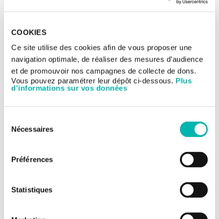
10/12/2024
Gustave Roussy se distingue dans le
COOKIES
palmarès 2024 des hôpitaux du
Ce site utilise des cookies afin de vous proposer une
Point
navigation optimale, de réaliser des mesures d’audience
et de promouvoir nos campagnes de collecte de dons.
L’Institut figure parmi les Centres de Lutte Contre le Cancer
(CLCC) les plus cités à l’échelle nationale, confirmant sa
Vous pouvez paramétrer leur dépôt ci-dessous.
Plus
d'informations sur vos données
position de leader en oncologie en France et en Europe.
Sélection
Nécessaires
du
consentement
Préférences
Statistiques
25/11/2024
5 questions à la Pr Cécile Badoual