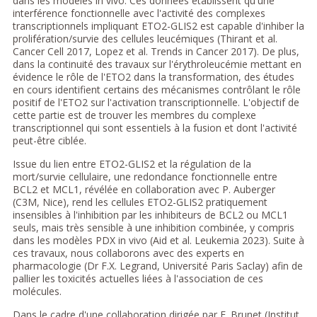
dans les modèles in vivo. Ces données établissent qu'une
interférence fonctionnelle avec l'activité des complexes
transcriptionnels impliquant ETO2-GLIS2 est capable d'inhiber la
prolifération/survie des cellules leucémiques (Thirant et al.
Cancer Cell 2017, Lopez et al. Trends in Cancer 2017). De plus,
dans la continuité des travaux sur l'érythroleucémie mettant en
évidence le rôle de l'ETO2 dans la transformation, des études
en cours identifient certains des mécanismes contrôlant le rôle
positif de l'ETO2 sur l'activation transcriptionnelle. L'objectif de
cette partie est de trouver les membres du complexe
transcriptionnel qui sont essentiels à la fusion et dont l'activité
peut-être ciblée.
Issue du lien entre ETO2-GLIS2 et la régulation de la
mort/survie cellulaire, une redondance fonctionnelle entre
BCL2 et MCL1, révélée en collaboration avec P. Auberger
(C3M, Nice), rend les cellules ETO2-GLIS2 pratiquement
insensibles à l'inhibition par les inhibiteurs de BCL2 ou MCL1
seuls, mais très sensible à une inhibition combinée, y compris
dans les modèles PDX in vivo (Aid et al. Leukemia 2023). Suite à
ces travaux, nous collaborons avec des experts en
pharmacologie (Dr F.X. Legrand, Université Paris Saclay) afin de
pallier les toxicités actuelles liées à l'association de ces
molécules.
Dans le cadre d'une collaboration dirigée par E. Brunet (Institut