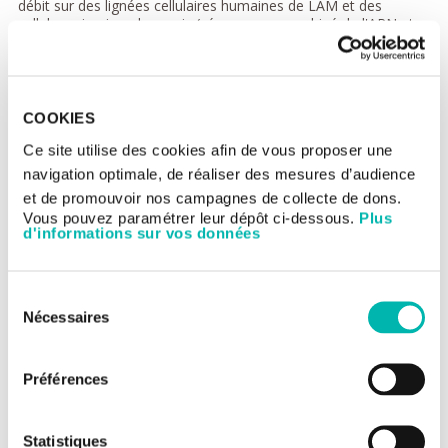
débit sur des lignées cellulaires humaines de LAM et des
cellules primaires de souris (séquençage combiné de l'ARN et
criblage avec une librairie CRISPR ciblant le métabolisme et/ou
l'épigénétique) pour décrypter quelles voies de réponse au
stress sont activées et quelles voies épigénétiques et
métaboliques sont remodelées. En effet, nous visons à
découvrir des vulnérabilités métaboliques dans les LSC qui
COOKIES
restaurent ou re-sensibilisent aux traitements actuels.
Ce site utilise des cookies afin de vous proposer une
Caractériser les trajectoires cellulaires
navigation optimale, de réaliser des mesures d’audience
et moléculaires au cours du
et de promouvoir nos campagnes de collecte de dons.
développement des leucémies
Vous pouvez paramétrer leur dépôt ci-dessous.
Plus
d'informations sur vos données
Sélection
Nécessaires
du
consentement
Préférences
Statistiques