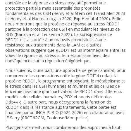
contrôle de la réponse au stress oxydatif permet une
protection partielle mais essentielle des propriétés
fondamentales des CSH (Henry et al Stem cell Transl Med 2023
et Henry et al Haematologica 2020, Exp Hematol 2020). Enfin,
nous montrons que la protéine de réponse au stress REDD1
participe à la protection des CSH en modulant les niveaux de
ROS (Barroca et al Leukemia 2022). La surexpression de
REDD1 est associée à un mauvais pronostic et à une
résistance aux traitements dans la LAM et d'autres
observations suggère que REDD1 est un intermédiaire entre les
voies de réponse au stress et le métabolisme avec des
conséquences sur la régulation épigénétique.
Nous suivons, d'une part, une approche de gène candidat, pour
comprendre les connections entre le gène DDIT4 codant la
protéine REDD1, le programme antioxydant, le métabolisme et
le stress dans les CSH humaines et murines et les cellules de
leucémie myéloïde (par inactivation de REDD1 dans différents
modèles de cellules humaines, PDX et souris déficientes
Ddit4-/-). D'autre part, nous décrypterons la fonction de
REDD1 dans la résistance aux traitements. Cette partie est
financée par un INCA PLBIO (2024-2026) en collaboration avec
JE Sarry (CRCT/IRCM, Toulouse/Montpellier).
Plus généralement, nous combinerons des approches à haut