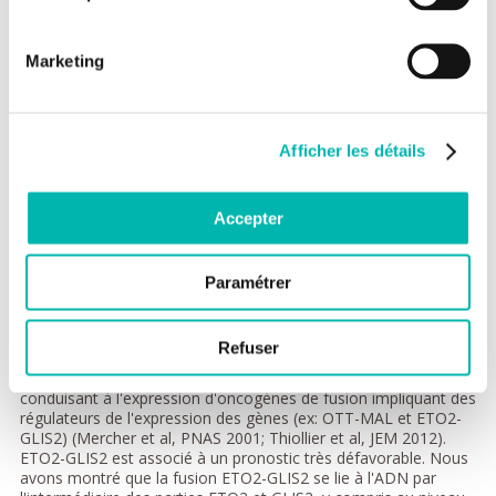
Marketing
Nous caractérisons les altérations génétiques et épigénétiques
trouvées dans la leucémie et développons des modèles pour
comprendre la contribution fonctionnelle de chaque altération
ainsi que du stade de développement de la cellule d'origine à
Afficher les détails
l'initiation de la leucémie.
Nous avons concentré nos travaux sur les leucémies aiguës à
Accepter
mégacaryoblastes (LAM-M7) pédiatriques et les
érythroleucémies (LAM-M6), toutes deux généralement
associées à une mauvaise réponse aux traitements et à un
Paramétrer
pronostic défavorable.
Leucémie aiguë mégacaryoblastique
pédiatrique
Refuser
Nous avons identifié plusieurs mutations récurrentes
conduisant à l'expression d'oncogènes de fusion impliquant des
régulateurs de l'expression des gènes (ex: OTT-MAL et ETO2-
GLIS2) (Mercher et al, PNAS 2001; Thiollier et al, JEM 2012).
ETO2-GLIS2 est associé à un pronostic très défavorable. Nous
avons montré que la fusion ETO2-GLIS2 se lie à l'ADN par