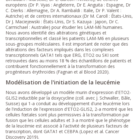
européens (Dr P. Vyas : Angleterre, Dr E. Anguita : Espagne, Dr
C. Dierks : Allemagne, Dr A. Rambaldi : Italie, Dr P. Valent :
Autriche) et de centres internationaux (Dr M. Caroll : États-Unis,
Dr J. Maciejewski : États-Unis, Dr S. Kazuya : Japon, Dr C.
Carmichael : Australie) pour étudier les LAM-M6 humaines.
Nous avons identifié des altérations génétiques et
transcriptionnelles et classé les patients LAM-M6 en plusieurs
sous-groupes moléculaires. Il est important de noter que des
altérations des facteurs impliqués dans les complexes
transcriptionnels GATA1 tels que ERG, ETO2 ou SKI sont
retrouvées dans au moins 18 % des échantillons de patients et
contribuent fonctionnellement à la transformation des
progéniteurs érythroïdes (Fagnan et al Blood 2020).
Modélisation de l'initiation de la leucémie
Nous avons développé un modèle murin d'expression d'ETO2-
GLIS2 inductible par la doxycycline (coll. avec J. Schwaller, Bâle,
Suisse) qui 1-a conduit au développement d'une leucémie lors
de l'induction de l'expression d'ETO2-GLIS2, 2-a montré que les
cellules fœtales sont plus permissives à la transformation par
fusion que les cellules adultes et 3-a montré que le phénotype
de la leucémie est associé à l'activité de plusieurs facteurs de
transcription, dont GATA1 et CEBPA (Lopez et al. Cancer
Discovery 2019).