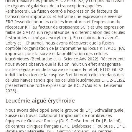
l'intermédiaire des parties ETO2 et GLIS2, y compris au niveau
de régions régulatrices de la transcription appelées
«enhancers». La fusion contrôle l'expression de facteurs de
transcription importants et entraîne une expression élevée de
ERG (essentiel pour les cellules immatures et l'expression du
récepteur KIT au facteur de croissance SCF) et une expression
faible de GATA1 (un régulateur de la différenciation des cellules
érythroïdes et mégacaryocytaires). En collaboration avec C.
Lobry et J. Chaumeil, nous avons découvert que la fusion
contrôle l'organisation de la chromatine au locus KIT/PDGFRA,
important pour la survie et la prolifération des cellules
leucémiques (Benbarche et al. Science Adv 2022). Récemment,
nous avons observé que la fusion induit un effet antagoniste
sur les régulateurs de la survie cellulaire. En effet, ETO2-GLIS2
induit l'activation de la caspase 3 et la mort cellulaire dans des
cellules naïves tandis que les cellules leucémiques ETO2-GLIS2
présentent une forte expression de BCL2 (Aid et al. Leukemia
2023).
Leucémie aiguë érythroïde
Nous avons développé avec le groupe du Dr J. Schwaller (Bâle,
Suisse) un travail collaboratif impliquant de nombreuses
équipes de Gustave Roussy (Dr S. DeBotton et Dr J.B. Micol),
de centres cliniques français (Dr E. Delabesse : Toulouse , Dr D.
Birnbaum : Marseille, Dr L. Garcon : Amiens), de centres