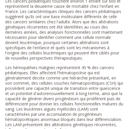
Les cancers pédiatriques touchent environ 1 enfant sur 600 et
représentent la deuxième cause de mortalité chez l'enfant en
France. Les caractéristiques cliniques des cancers pédiatriques
suggèrent qu'ils ont une base moléculaire différente de celle
des cancers similaires chez l'adulte. Alors que des altérations
génétiques récurrentes ont été identifiées au cours des
dernières années, des analyses fonctionnelles sont maintenant
nécessaires pour identifier comment une cellule normale
devient leucémique, pourquoi certaines altérations sont
spécifiques de l'enfance et quels sont les mécanismes à
l'origine des cellules leucémiques qui peuvent être ciblés pour
de nouvelles perspectives thérapeutiques.
Les hémopathies malignes représentent 45 % des cancers
pédiatriques. Elles affectent l'hématopoïèse qui est
généralement décrite comme une hiérarchie présentant, en
son sommet, des cellules souches hématopoïétiques (CSH) qui
possèdent une capacité unique de transition entre quiescence
et un potentiel d'autorenouvellement à long terme, ainsi que la
capacité de générer divers progéniteurs qui prolifèrent puis de
différencient pour donner les cellules fonctionnelles matures du
sang. Les leucémies aiguës myéloïdes (LAM) sont
caractérisées par une accumulation de progéniteurs
hématopoïétiques anormaux bloqués dans leur différenciation.
Les LAM présentent des altérations génétiques récurrentes,