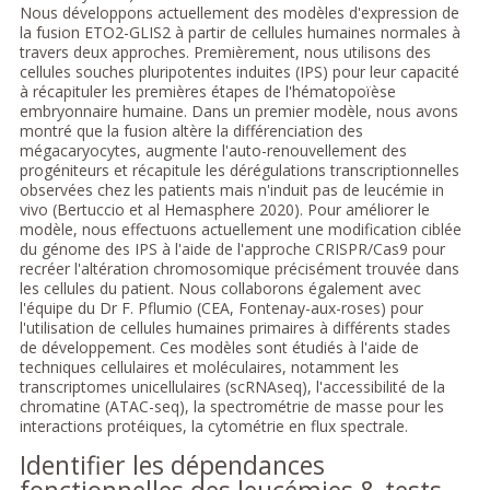
Nous développons actuellement des modèles d'expression de
la fusion ETO2-GLIS2 à partir de cellules humaines normales à
travers deux approches. Premièrement, nous utilisons des
cellules souches pluripotentes induites (IPS) pour leur capacité
à récapituler les premières étapes de l'hématopoïèse
embryonnaire humaine. Dans un premier modèle, nous avons
montré que la fusion altère la différenciation des
mégacaryocytes, augmente l'auto-renouvellement des
progéniteurs et récapitule les dérégulations transcriptionnelles
observées chez les patients mais n'induit pas de leucémie in
vivo (Bertuccio et al Hemasphere 2020). Pour améliorer le
modèle, nous effectuons actuellement une modification ciblée
du génome des IPS à l'aide de l'approche CRISPR/Cas9 pour
recréer l'altération chromosomique précisément trouvée dans
les cellules du patient. Nous collaborons également avec
l'équipe du Dr F. Pflumio (CEA, Fontenay-aux-roses) pour
l'utilisation de cellules humaines primaires à différents stades
de développement. Ces modèles sont étudiés à l'aide de
techniques cellulaires et moléculaires, notamment les
transcriptomes unicellulaires (scRNAseq), l'accessibilité de la
chromatine (ATAC-seq), la spectrométrie de masse pour les
interactions protéiques, la cytométrie en flux spectrale.
Identifier les dépendances
fonctionnelles des leucémies & tests