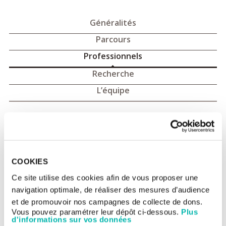
Généralités
Parcours
Professionnels
Recherche
L’équipe
Programme
FRESH
- Professionnels
Le programme FRESH, avec une capacité d'analyse de plus
8 000 tests par an, est opérationnel depuis juillet 2024. Il a pour
COOKIES
objectif de faire bénéficier de la biopsie liquide et du test
F1LCDx – l'un des deux tests de biopsie liquide reconnus par la
Ce site utilise des cookies afin de vous proposer une
FDA – à tous les centres hospitaliers français qui le souhaitent,
navigation optimale, de réaliser des mesures d’audience
publics ou privés, désireux de proposer à leur patient cette
solution.
et de promouvoir nos campagnes de collecte de dons.
Vous pouvez paramétrer leur dépôt ci-dessous.
Plus
d'informations sur vos données