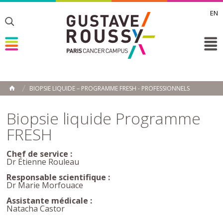
EN
Toggle
Toggle
Toggle
BIOPSIE LIQUIDE – PROGRAMME FRESH - PROFESSIONNELS
ACCUEIL
Toggle
Biopsie liquide Programme
FRESH
Chef de service :
Dr Étienne Rouleau
Responsable scientifique :
Dr Marie Morfouace
Assistante médicale :
Natacha Castor