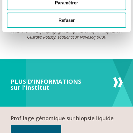
laboratoires de biologie médicale de l’établissement de santé et
Paramétrer
le laboratoire d’analyses de biologie médicale de Gustave
Roussy.
Refuser
Laboratoire de profilage génomique des biopsies liquides à
Gustave Roussy, séquenceur Novaseq 6000
PLUS D’INFORMATIONS
sur l’Institut
Profilage génomique sur biopsie liquide