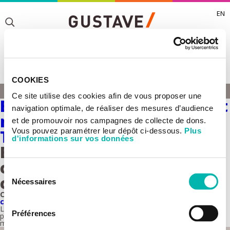
EN
Toggle
Toggle
COOKIES
Toggle
GUILLAUME MONTAGNAC
Ce site utilise des cookies afin de vous proposer une
ACCUEIL
Endocytose, cytosquelette et
Toggle
navigation optimale, de réaliser des mesures d’audience
migration cellulaire -
et de promouvoir nos campagnes de collecte de dons.
Vous pouvez paramétrer leur dépôt ci-dessous.
Plus
Thematique
d'informations sur vos données
Equipe Endocytose,
cytosquelette et migration
Sélection
cellulaire
Nécessaires
du
Cette équipe est rattachée à l’
UMR 1279 - Dynamique des
consentement
cellules tumorales.
L’objectif de nos recherches est de déterminer comment les
Préférences
propriétés mécaniques de l’environnement tumoral influent sur la
migration des cellules métastatiques.