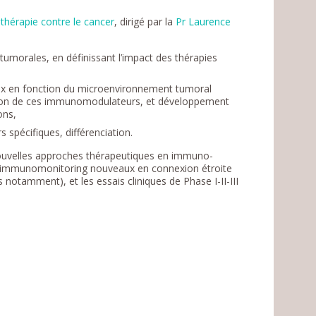
érapie contre le cancer
, dirigé par la
Pr Laurence
tumorales, en définissant l’impact des thérapies
x en fonction du microenvironnement tumoral
’action de ces immunomodulateurs, et développement
ons,
s spécifiques, différenciation.
nouvelles approches thérapeutiques en immuno-
 d’immunomonitoring nouveaux en connexion étroite
s notamment), et les essais cliniques de Phase I-II-III