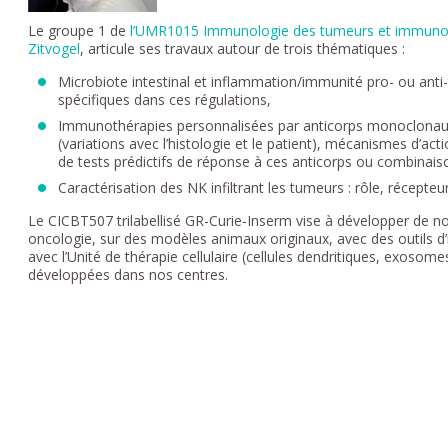
Le groupe 1 de
l’UMR1015 Immunologie des tumeurs et immunoth
Zitvogel
, articule ses travaux autour de trois thématiques :
Microbiote intestinal et inflammation/immunité pro- ou anti-
spécifiques dans ces régulations,
Immunothérapies personnalisées par anticorps monoclonau
(variations avec l’histologie et le patient), mécanismes d
de tests prédictifs de réponse à ces anticorps ou combinais
Caractérisation des NK infiltrant les tumeurs : rôle, récepteur
Le CICBT507 trilabellisé GR-Curie-Inserm vise à développer de 
oncologie, sur des modèles animaux originaux, avec des outils
avec l’Unité de thérapie cellulaire (cellules dendritiques, exosome
développées dans nos centres.