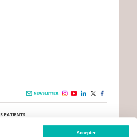
Newsletter
instagram
youtube
linkedin
twitter
facebook
OS PATIENTS
E D’ACCUEIL
AIL PATIENT
 VIVRE LE CANCER
Accepter
CE PATIENTS ET AIDANTS