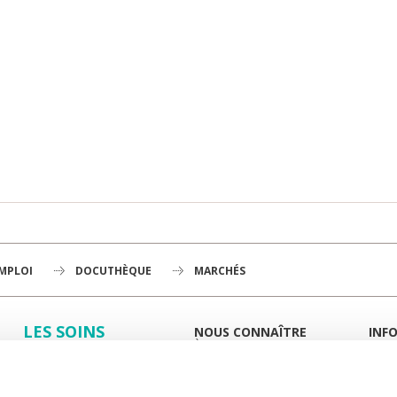
EMPLOI
DOCUTHÈQUE
MARCHÉS
LES SOINS
NOUS CONNAÎTRE
INF
À LA UNE
GUID
LA RECHERCHE
L'INSTITUT
PORT
HISTOIRE
MIEUX
L'ENSEIGNEMENT
GOUVERNANCE
ESPA