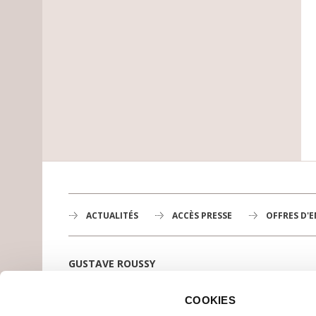
ACTUALITÉS
ACCÈS PRESSE
OFFRES D'
GUSTAVE ROUSSY
1er centre de lutte contre le cancer en Europe,
3200 professionnels mobilisés
COOKIES
PLAN DE GUSTAVE ROUSSY