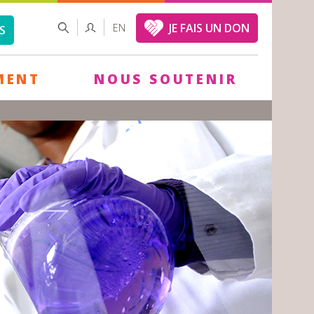
FORMULAIRE
RECHERCHER
JE FAIS UN DON
EN
S
DE
RECHERCHE
MENT
NOUS SOUTENIR