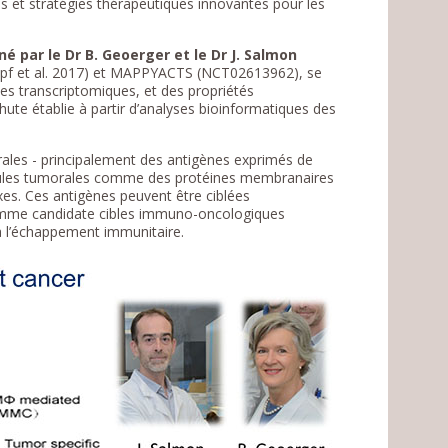
es et stratégies thérapeutiques innovantes pour les
 par le Dr B. Geoerger et le Dr J. Salmon
mpf et al. 2017) et MAPPYACTS (NCT02613962), se
les transcriptomiques, et des propriétés
ute établie à partir d’analyses bioinformatiques des
morales - principalement des antigènes exprimés de
llules tumorales comme des protéines membranaires
es. Ces antigènes peuvent être ciblées
 comme candidate cibles immuno-oncologiques
 l’échappement immunitaire.