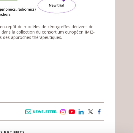
n entrepôt de modèles de xénogreffes dérivées de
s dans la collection du consortium européen IMI2-
es des approches thérapeutiques.
Newsletter
instagram
youtube
linkedin
twitter
facebook
OS PATIENTS