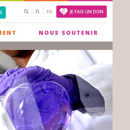
FORMULAIRE
RECHERCHER
JE FAIS UN DON
EN
S
DE
RECHERCHE
MENT
NOUS SOUTENIR