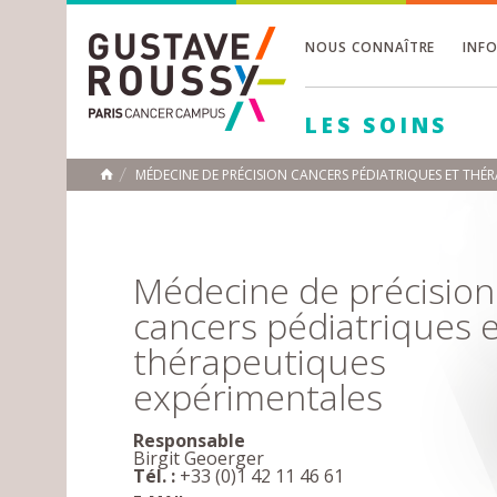
NOUS CONNAÎTRE
INF
Toggle
Toggle
LES SOINS
Toggle
MÉDECINE DE PRÉCISION CANCERS PÉDIATRIQUES ET THÉ
ACCUEIL
Toggle
Médecine de précision
cancers pédiatriques 
thérapeutiques
expérimentales
Responsable
Birgit Geoerger
Tél. :
+33 (0)1 42 11 46 61