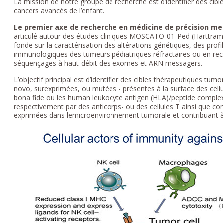
La mission de notre groupe de recherche est d’identifier des cibl
cancers avancés de l’enfant.
Le premier axe de recherche en médicine de précision mené
articulé autour des études cliniques MOSCATO-01-Ped (Harttra
fonde sur la caractérisation des altérations génétiques, des profi
immunologiques des tumeurs pédiatriques réfractaires ou en rech
séquençages à haut-débit des exomes et ARN messagers.
L’objectif principal est d’identifier des cibles thérapeutiques tu
novo, surexprimées, ou mutées - présentes à la surface des ce
bona fide ou les human leukocyte antigen (HLA)/peptide complex
respectivement par des anticorps- ou des cellules T ainsi que
exprimées dans lemicroenvironnement tumorale et contribuant à