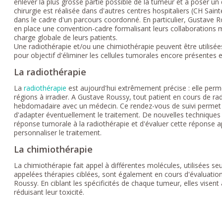
enlever la plus grosse partie possible de la tumeur et à poser un 
chirurgie est réalisée dans d'autres centres hospitaliers (CH Sain
dans le cadre d'un parcours coordonné. En particulier, Gustave R
en place une convention-cadre formalisant leurs collaborations m
charge globale de leurs patients.
Une radiothérapie et/ou une chimiothérapie peuvent être utilisée
pour objectif d'éliminer les cellules tumorales encore présentes et
La radiothérapie
La
radiothérapie
est aujourd'hui extrêmement précise : elle perme
régions à irradier. A Gustave Roussy, tout patient en cours de ra
hebdomadaire avec un médecin. Ce rendez-vous de suivi permet d'é
d'adapter éventuellement le traitement. De nouvelles techniques 
réponse tumorale à la radiothérapie et d'évaluer cette réponse 
personnaliser le traitement.
La chimiothérapie
La chimiothérapie fait appel à différentes molécules, utilisées s
appelées thérapies ciblées, sont également en cours d'évaluatio
Roussy. En ciblant les spécificités de chaque tumeur, elles visent 
réduisant leur toxicité.