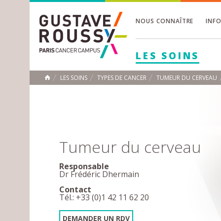
NOUS CONNAÎTRE
INF
Toggle
Toggle
LES SOINS
Toggle
LES SOINS
TYPES DE CANCER
TUMEUR DU CERVEAU
ACCUEIL
Toggle
Tumeur du cerveau
Responsable
Dr Frédéric Dhermain
Contact
Tél.: +33 (0)1 42 11 62 20
DEMANDER UN RDV