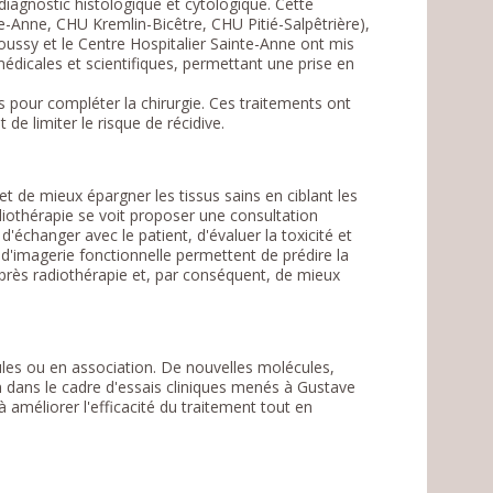
diagnostic histologique et cytologique. Cette
te-Anne, CHU Kremlin-Bicêtre, CHU Pitié-Salpêtrière),
oussy et le Centre Hospitalier Sainte-Anne ont mis
édicales et scientifiques, permettant une prise en
s pour compléter la chirurgie. Ces traitements ont
 de limiter le risque de récidive.
t de mieux épargner les tissus sains en ciblant les
diothérapie se voit proposer une consultation
changer avec le patient, d'évaluer la toxicité et
d'imagerie fonctionnelle permettent de prédire la
après radiothérapie et, par conséquent, de mieux
eules ou en association. De nouvelles molécules,
n dans le cadre d'essais cliniques menés à Gustave
à améliorer l'efficacité du traitement tout en